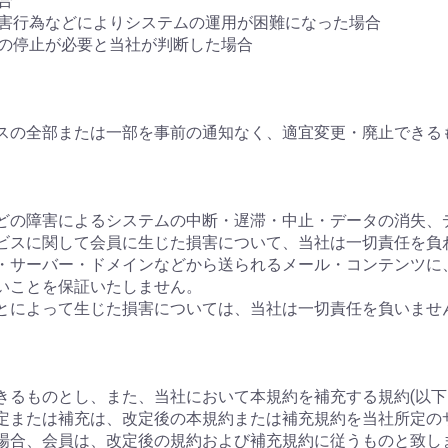
合
妨害行為などによりシステムの運用が困難になった場合
ムの停止が必要と当社が判断した場合
スの全部または一部を事前の通知なく、適宜変更・廃止できる
ーなどの障害によるシステムの中断・遅滞・中止・データの消失
ビスに関して会員に生じた損害について、当社は一切責任を負
ージ・サーバー・ドメインなどから送られるメール・コンテンツ
いことを保証いたしません。
ことによって生じた損害については、当社は一切責任を負いませ
きるものとし、また、当社において本規約を補充する規約(以下
定または補充は、改定後の本規約または補充規約を当社所定の
場合、会員は、改定後の規約および補充規約に従うものと致し