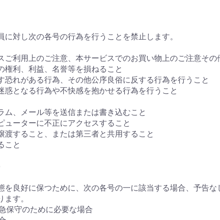
員に対し次の各号の行為を行うことを禁止します。
ービスご利用上のご注意、本サービスでのお買い物上のご注意そ
者の権利、利益、名誉等を損ねること
ぼす恐れがある行為、その他公序良俗に反する行為を行うこと
に迷惑となる行為や不快感を抱かせる行為を行うこと
グラム、メール等を送信または書き込むこと
ンピューターに不正にアクセスすること
・譲渡すること、または第三者と共用すること
ること
)
動状態を良好に保つために、次の各号の一に該当する場合、予告
ります。
緊急保守のために必要な場合