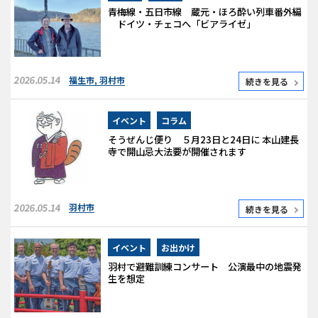
青梅線・五日市線 蔵元・ほろ酔い列車番外編
ドイツ・チェコへ「ビアライゼ」
2026.05.14
福生市
,
羽村市
続きを見る
イベント
コラム
そうぜんじ便り ５月23日と24日に 本山建長
寺で開山忌大法要が開催されます
2026.05.14
羽村市
続きを見る
イベント
お出かけ
羽村で避難訓練コンサート 公演最中の地震発
生を想定