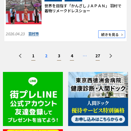
世界を目指す「かんざしＪＡＰＡＮ」 羽村で
着物リメークドレスショー
2026.04.23
羽村市
続きを見る
1
2
3
4
…
27