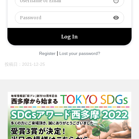
face
visibility
|
Register
Lost your password?
投稿日：
2021-12-25