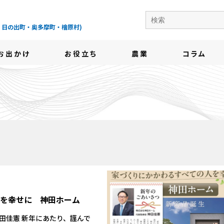
の地域情報サイト-
・日の出町・奥多摩町・檜原村)
お出かけ
お役立ち
農業
コラム
人を幸せに 神田ホーム
田佳憲 新年にあたり、謹んで