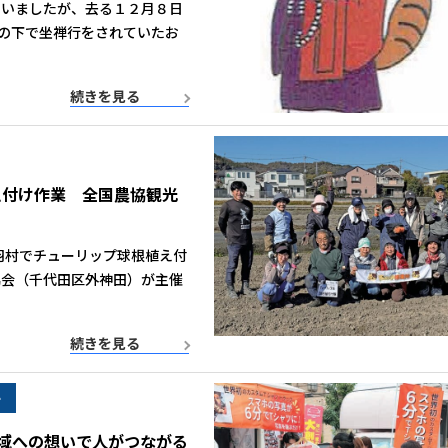
まいましたが、去る１２月８日
の下で坐禅行をされていたお
続きを見る
え付け作業 全国農協観光
羽村でチューリップ球根植え付
協会（千代田区外神田）が主催
続きを見る
ー
 地域への想いで人がつながる