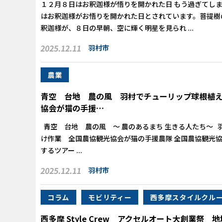
１２月８日はお釈迦様が悟りを開かれた日 もう過ぎてし
はお釈迦様がお悟りを開かれた日とされています。菩提樹
釈迦様が、８日の早朝、空に輝く明星を見られ ...
2025.12.11
羽村市
農業
青空 台地 農の風 羽村でチューリップ球根植
協会が猫の手援…
青空 台地 農の風 ～ 農のあるまち 生きる人たち～ 
け作業 全国農協観光協会が猫の手援農隊 全国農協観光
するツアー ...
2025.12.11
羽村市
コラム
モビリティー
西多摩スタイルクル
西多摩 Style Crew アクセルオート大創業祭