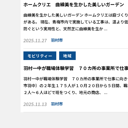
ホームクリエ 曲線美を生かした美しいガーデン
曲線美を生かした美しいガーデン ホームクリエは庭づく
がある。 現在、青梅市内で実施している工事は、道より
防ぐという実用性と、天然芝に曲線美を生か ...
2025.11.27
羽村市
モビリティー
地域
羽村一中が職場体験学習 ７０カ所の事業所で仕
羽村一中が職場体験学習 ７０カ所の事業所で仕事に向き
市羽中）の２年生１７５人が１０月２０日から５日間、職
２人〜６人ほどで班をつくり、地元の商店、 ...
2025.11.13
羽村市