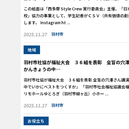
この紙面は「西多摩 Style Crew 実行委員会」主催、
校」協力の事業として、学生記者がＣＳＶ（共有価値の創
します。 Instagram ht ...
2025.11.27
羽村市
地域
羽村市社協が福祉大会 ３６組を表彰 全盲の穴
かんきょうの中…
羽村市社協が福祉大会 ３６組を表彰 全盲の穴澤さん講
中でいかにベストをつくすか」 「羽村市社会福祉協議会
リモホールゆとろぎ（羽村市緑ヶ丘）小ホー ...
2025.11.27
羽村市
お役立ち