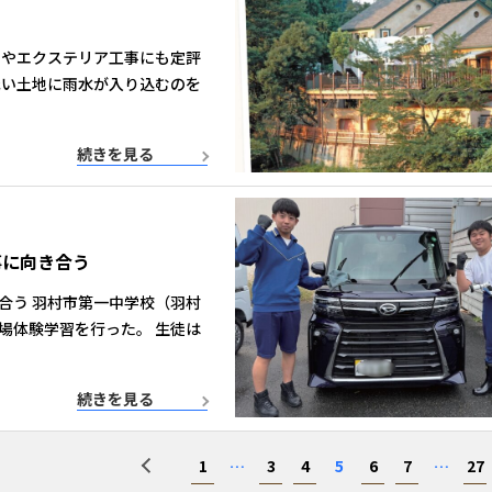
りやエクステリア工事にも定評
低い土地に雨水が入り込むのを
続きを見る
事に向き合う
合う 羽村市第一中学校（羽村
場体験学習を行った。 生徒は
続きを見る
1
…
3
4
5
6
7
…
27