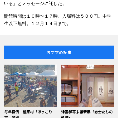
いる」とメッセージに託した。
開館時間は１０時〜１７時。入場料は５００円。中学
生以下無料。１２月１４日まで。
おすすめ記事
毎年恒例 檜原村「ほっこり
津雲邸幕末維新展「志士たちの
市」開催
軌跡」