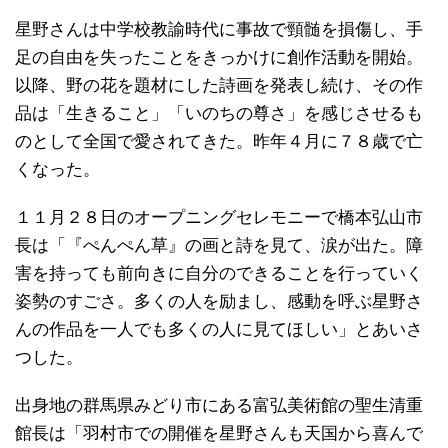
星野さんは中学校教諭時代に事故で頸髄を損傷し、手
足の自由を失ったことをきっかけに創作活動を開始。
以降、野の花を題材にした詩画を発表し続け、その作
品は「生きること」「いのちの尊さ」を感じさせるも
のとして全国で愛されてきた。昨年４月に７８歳で亡
くなった。
１１月２８日のオープニングセレモニーで橋本弘山市
長は「『ぺんぺん草』の画と詩を見て、涙が出た。障
害を持っても前向きに自分のできることを行っていく
姿勢のすごさ。多くの人を励まし、感動を呼ぶ星野さ
んの作品を一人でも多くの人に見てほしい」とあいさ
つした。
出身地の群馬県みどり市にある富弘美術館の聖生清重
館長は「羽村市での開催を星野さんも天国から喜んで