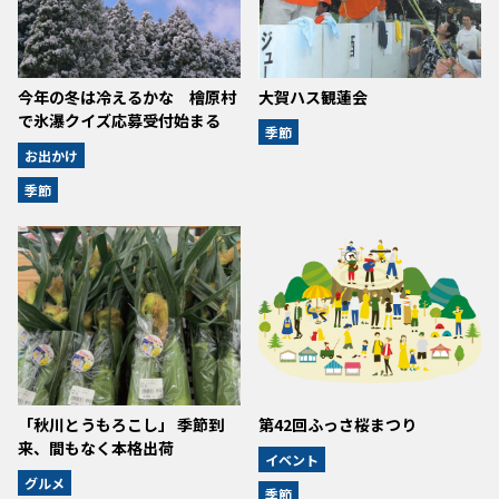
今年の冬は冷えるかな 檜原村
大賀ハス観蓮会
で氷瀑クイズ応募受付始まる
季節
お出かけ
季節
「秋川とうもろこし」 季節到
第42回ふっさ桜まつり
来、間もなく本格出荷
イベント
グルメ
季節