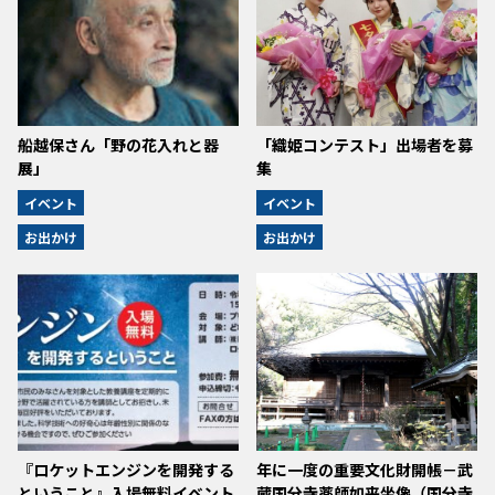
船越保さん「野の花入れと器
「織姫コンテスト」出場者を募
展」
集
イベント
イベント
お出かけ
お出かけ
『ロケットエンジンを開発する
年に一度の重要文化財開帳－武
ということ』入場無料イベント
蔵国分寺薬師如来坐像（国分寺