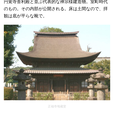
円覚寺舎利殿と並ぶ代表的な禅宗様建造物。室町時代
のもの。その内部が公開される。床は土間なので、拝
観は底が平らな靴で。
正福寺地蔵堂