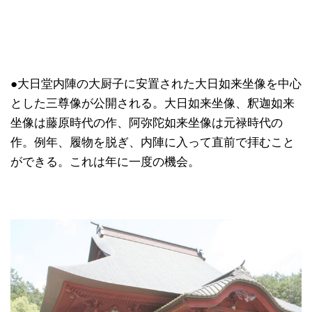
●大日堂内陣の大厨子に安置された大日如来坐像を中心
とした三尊像が公開される。大日如来坐像、釈迦如来
坐像は藤原時代の作、阿弥陀如来坐像は元禄時代の
作。例年、履物を脱ぎ、内陣に入って直前で拝むこと
ができる。これは年に一度の機会。