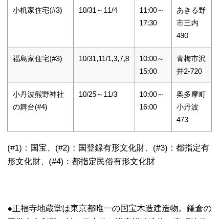
小机家住宅(#3)
10/31～11/4
11:00～
あきる野
17:30
市三内
490
福島家住宅(#3)
10/31,11/1,3,7,8
10:00～
青梅市沢
15:00
井2-720
小丹波熊野神社
10/25～11/3
10:00～
奥多摩町
の舞台(#4)
16:00
小丹波
473
(#1)：国宝、(#2)：国登録有形文化財、(#3)：都指定有
形文化財、(#4)：都指定民俗有形文化財
●正福寺地蔵堂は東京都唯一の国宝木造建造物。鎌倉の