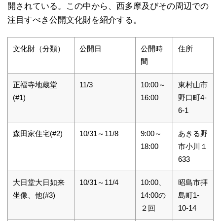
開されている。この中から、西多摩及びその周辺での
注目すべき公開文化財を紹介する。
文化財（分類）
公開日
公開時
住所
間
正福寺地蔵堂
11/3
10:00～
東村山市
(#1)
16:00
野口町4-
6-1
森田家住宅(#2)
10/31～11/8
9:00～
あきる野
18:00
市小川１
633
大日堂大日如来
10/31～11/4
10:00、
昭島市拝
坐像、他(#3)
14:00の
島町1-
２回
10-14