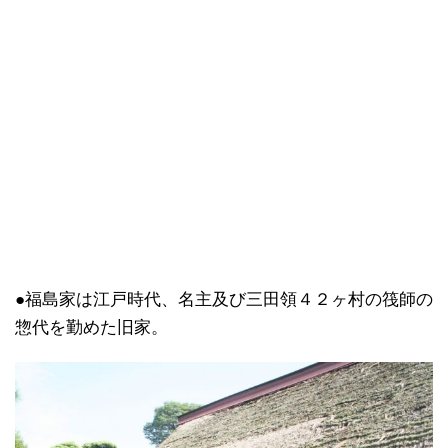
●福島家は江戸時代、名主及び三田領４２ヶ村の筏師の
惣代を勤めた旧家。