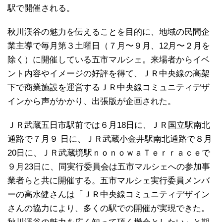
駅で開催される。
秋川渓谷の魅力を伝えることを目的に、地域の民間企
業主導で毎月第３土曜日（７月〜９月、12月〜２月を
除く）に開催している五市マルシェ。来場者からイベ
ント内容やイメージの好評を得て、ＪＲ中央線の高架
下で商業施設を運営するＪＲ中央線コミュニティデザ
インから声がかかり、出張版が企画された。
ＪＲ武蔵五日市駅前では６月18日に、ＪＲ国立駅南北
通路で７月９ 日に、ＪＲ武蔵小金井駅南北通路で８月
20日に、ＪＲ武蔵境駅ｎｏｎｏｗａＴｅｒｒａｃｅで
９月23日に、同実行委員会は五市マルシェへの参加事
業者らと共に開催する。五市マルシェ実行委員メンバ
ーの高水健さんは「ＪＲ中央線コミュニティデザイン
さんの協力により、多くの駅での開催が実現できた。