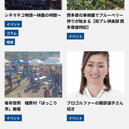
シネマネコ物語～映画の時間～
西多摩の果樹園でブルーベリー
狩りが始まる【街プレ倶楽部 西
イベント
多摩歳時記】
コラム
イベント
地域
毎年恒例 檜原村「ほっこり
プロゴルファーの服部道子さん
市」開催
招き
イベント
イベント