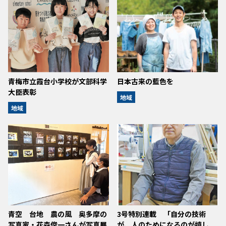
青梅市立霞台小学校が文部科学
日本古来の藍色を
大臣表彰
地域
地域
青空 台地 農の風 奥多摩の
3号特別連載 「自分の技術
写真家・花森俊一さんが写真展
が、人のためになるのが嬉し