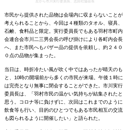
左から市川実行委員長、志田社協会長
市民から提供された品物は会場内に収まらないことが
考えられることから、今回は４種類のタオル、寝具、
石鹸、食料品と限定。実行委員長でもある羽村市町内
会連合会市川二三男会長の呼び掛けにより各町内会長
へ、また市民へもバザー品の提供を依頼し、約２４０
０点の品物が集まった。
当日は、時折冷たい風が吹く中ではあったが晴天のも
と、10時の開場前から多くの市民が来場。午後１時に
は完売となり無事に閉会することができた。市川実行
委員長は、「羽村市民の温かい気持ちが結集されたと
思う。コロナ等に負けずに、次回はこれまでのように
飲食等も行い、目的のひとつでもある市民相互の交流
も図られるように開催したい」と語られた。