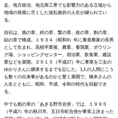
走。地方政治、地元商工界でも影響力のある立場から
地域の発展に尽くした波乱曲折の人生が綴られてい
る。
自伝は、挑の章、絆の章、繋の章、政の章、創の章、
結の章で構成。１９３４（昭和9）年に養蚕農家の長男
として生まれ、高校卒業後、農業、養鶏業、ボウリン
グ場、ショッピングセンター、宿泊業、飲食業、建設
業などを展開。２０１５（平成27）年に事業を三女の
ゆかりさんに継承するまでを記した。1人の人間にこう
も数々の出来事があるのかと驚く展開で、橋本さんの
人生とともに、昭和、平成、令和の時代を回顧でき
る。
中でも創の章の「あきる野市合併」では、１９９５
（平成7）年の秋川市、五日市町合併が事実上決まった