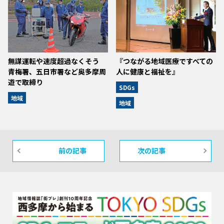
無謀運転や速度超過なくそう
『つながる地域医療ですべての
青梅署、五日市署など奥多摩周
人に健康と福祉を』
遊で取締り
SDGs
地域
地域
前の記事
次の記事