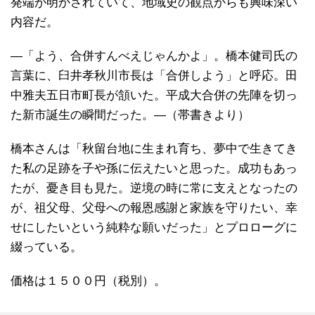
発端が明かされていて、地域史の観点からも興味深い
内容だ。
―「よう、合併すんべえじゃんかよ」。橋本健司氏の
言葉に、臼井孝秋川市長は「合併しよう」と呼応。田
中雅夫五日市町長が頷いた。平成大合併の先陣を切っ
た新市誕生の瞬間だった。―（帯書きより）
橋本さんは「秋留台地に生まれ育ち、夢中で生きてき
た私の足跡を子や孫に伝えたいと思った。成功もあっ
たが、憂き目も見た。逆境の時に常に支えとなったの
が、祖父母、父母への報恩感謝と家族を守りたい、幸
せにしたいという純粋な願いだった」とプロローグに
綴っている。
価格は１５００円（税別）。