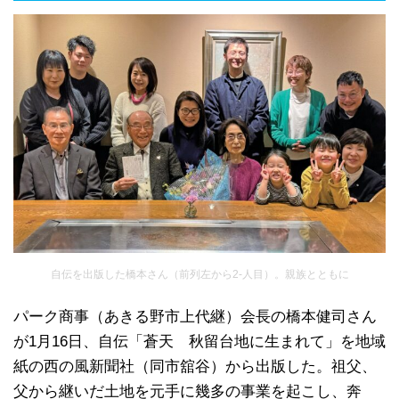
自伝を出版した橋本さん（前列左から2-人目）。親族とともに
パーク商事（あきる野市上代継）会長の橋本健司さん
が1月16日、自伝「蒼天 秋留台地に生まれて」を地域
紙の西の風新聞社（同市舘谷）から出版した。祖父、
父から継いだ土地を元手に幾多の事業を起こし、奔