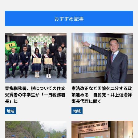
おすすめ記事
青梅税務署、税についての作文
憲法改正など国論を二分する政
受賞者の中学生が「一日税務署
策進める 自民党・井上信治幹
長」に
事長代理に聞く
地域
地域