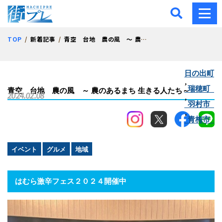
街プレ -東京・西多摩の地
TOP
新着記事
青空 台地 農の風 ～ 農のあるまち 生きる人たち～
日の出町
,
瑞穂町
青空 台地 農の風 ～ 農のあるまち 生きる人たち～
2024.02.08
,
羽村市
,
青梅市
イベント
グルメ
地域
はむら激辛フェス２０２４開催中