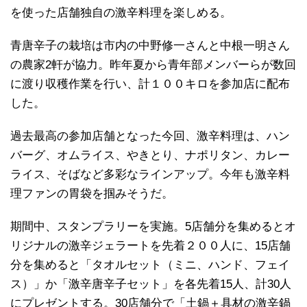
を使った店舗独自の激辛料理を楽しめる。
青唐辛子の栽培は市内の中野修一さんと中根一明さん
の農家2軒が協力。昨年夏から青年部メンバーらが数回
に渡り収穫作業を行い、計１００キロを参加店に配布
した。
過去最高の参加店舗となった今回、激辛料理は、ハン
バーグ、オムライス、やきとり、ナポリタン、カレー
ライス、そばなど多彩なラインアップ。今年も激辛料
理ファンの胃袋を掴みそうだ。
期間中、スタンプラリーを実施。5店舗分を集めるとオ
リジナルの激辛ジェラートを先着２００人に、15店舗
分を集めると「タオルセット（ミニ、ハンド、フェイ
ス）」か「激辛唐辛子セット」を各先着15人、計30人
にプレゼントする。30店舗分で「土鍋＋具材の激辛鍋