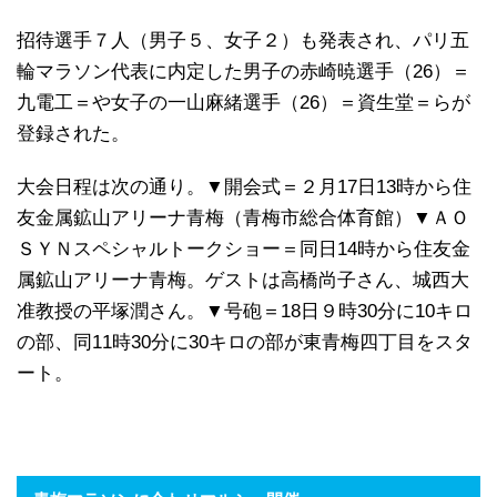
招待選手７人（男子５、女子２）も発表され、パリ五
輪マラソン代表に内定した男子の赤崎暁選手（26）＝
九電工＝や女子の一山麻緒選手（26）＝資生堂＝らが
登録された。
大会日程は次の通り。▼開会式＝２月17日13時から住
友金属鉱山アリーナ青梅（青梅市総合体育館）▼ＡＯ
ＳＹＮスペシャルトークショー＝同日14時から住友金
属鉱山アリーナ青梅。ゲストは高橋尚子さん、城西大
准教授の平塚潤さん。▼号砲＝18日９時30分に10キロ
の部、同11時30分に30キロの部が東青梅四丁目をスタ
ート。