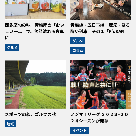
西多摩旬の味 青梅産の「おい
青梅線・五日市線 蔵元・ほろ
しい一品」で、笑顔溢れる食卓
酔い列車 その１「K’sBAR」
に
グルメ
グルメ
コラム
スポーツの秋、ゴルフの秋
ノジマＴリーグ ２０２３-２０
２４シーズンが開幕
地域
イベント