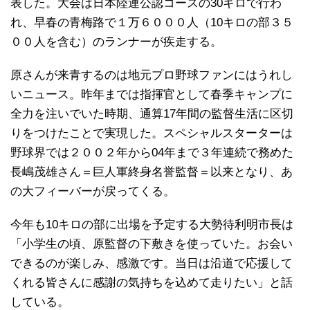
表した。大会は日本陸連公認コースの30キロで行わ
れ、早春の青梅路で１万６０００人（10キロの部３５
００人を含む）のランナーが疾走する。
原さんが来青するのは地元プロ野球ファンにはうれし
いニュース。昨年までは指揮官として春季キャンプに
全力を注いでいた時期、通算17年間の監督生活に区切
りをつけたことで実現した。スペシャルスターターは
野球界では２００２年から04年まで３年連続で務めた
長嶋茂雄さん＝巨人軍終身名誉監督＝以来となり、あ
の大フィーバーが戻ってくる。
今年も10キロの部に出場を予定する大勢待利明市長は
「小学生の頃、原監督の下敷きを使っていた。お会い
できるのが楽しみ、感激です。当日は沿道で応援して
くれる皆さんに感謝の気持ちを込めて走りたい」と話
している。