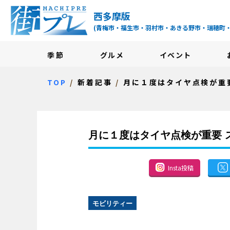
街プレ -東京・西多摩
西多摩版
(青梅市・福生市・羽村市・あきる野市・瑞穂町
季節
グルメ
イベント
TOP
新着記事
月に１度はタイヤ点検が重
月に１度はタイヤ点検が重要 
Insta投稿
モビリティー