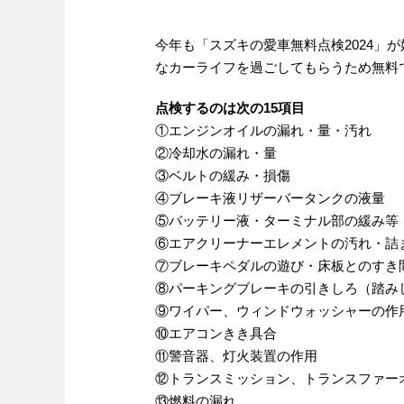
今年も「スズキの愛車無料点検2024」
なカーライフを過ごしてもらうため無料
点検するのは次の15項目
①エンジンオイルの漏れ・量・汚れ
②冷却水の漏れ・量
③ベルトの緩み・損傷
④ブレーキ液リザーバータンクの液量
⑤バッテリー液・ターミナル部の緩み等
⑥エアクリーナーエレメントの汚れ・詰
⑦ブレーキペダルの遊び・床板とのすき
⑧パーキングブレーキの引きしろ（踏み
⑨ワイパー、ウィンドウォッシャーの作
⑩エアコンきき具合
⑪警音器、灯火装置の作用
⑫トランスミッション、トランスファー
⑬燃料の漏れ