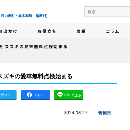
の地域情報サイト-
・日の出町・奥多摩町・檜原村)
お出かけ
お役立ち
農業
コラム
要 スズキの愛車無料点検始まる
スズキの愛車無料点検始まる
ポスト
シェア
LINEで送る
2024.06.27
青梅市