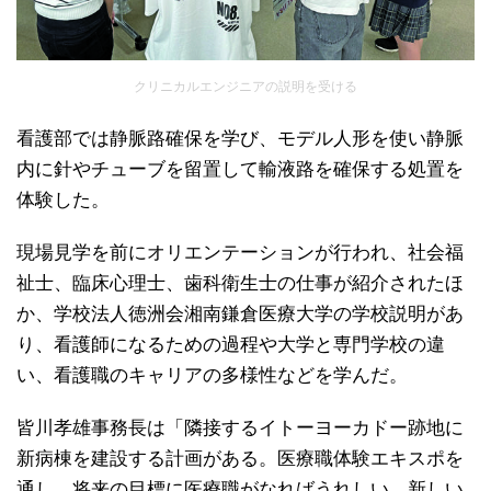
クリニカルエンジニアの説明を受ける
看護部では静脈路確保を学び、モデル人形を使い静脈
内に針やチューブを留置して輸液路を確保する処置を
体験した。
現場見学を前にオリエンテーションが行われ、社会福
祉士、臨床心理士、歯科衛生士の仕事が紹介されたほ
か、学校法人徳洲会湘南鎌倉医療大学の学校説明があ
り、看護師になるための過程や大学と専門学校の違
い、看護職のキャリアの多様性などを学んだ。
皆川孝雄事務長は「隣接するイトーヨーカドー跡地に
新病棟を建設する計画がある。医療職体験エキスポを
通し、将来の目標に医療職がなればうれしい。新しい