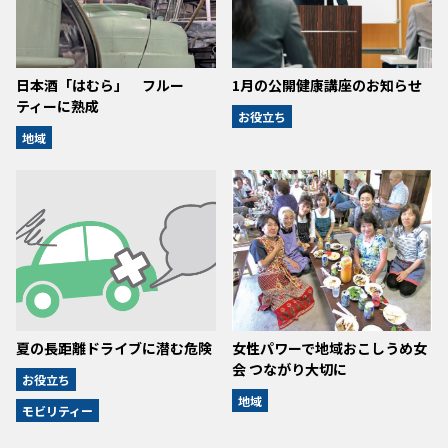
日本酒「はむら」 フルー
1月の公開健康講座のお知らせ
ティーに熟成
お役立ち
地域
夏の長距離ドライブに潜む危険
女性パワーで地域おこしうめ女
会 つながり大切に
お役立ち
地域
モビリティー