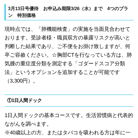
3
月13日号優待
お申込み期限3/26
（
水）
まで
4
つのプラ
ン
特別価格
現時点では、「肺機能検査」の実施を当面見合わせて
おります。受診者様・職員双方の暴露リスクが高いと
判断した結果であり、ご不便をお掛け致しますが、何
卒ご容赦ください。☆胸部CTを行なっている方は、肺
気腫の重症度分類を測定する「ゴダードスコア分類
法」というオプションを追加することが可能です
（3,300円）。
①1日人間ドック
1日人間ドックの基本コースです。生活習慣病と代表的
ながんを調べます。
※40歳以上の方、またはタバコを吸われる方は年に一