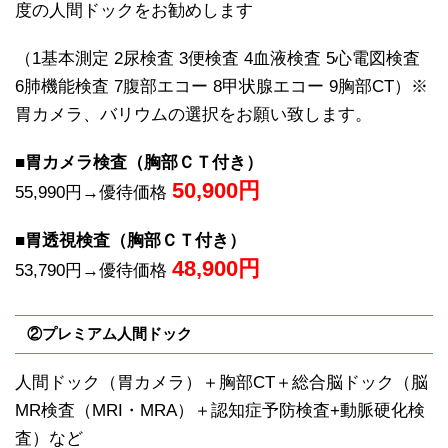
度の人間ドックをお勧めします
（1基本測定 2尿検査 3便検査 4血液検査 5心電図検査
6肺機能検査 7腹部エコー 8甲状腺エコー 9胸部CT）※
胃カメラ、バリウムの選択をお願い致します。
■胃カメラ検査（胸部ＣＴ付き）
50,900
円
55,990円→優待価格
■胃透視検査（胸部ＣＴ付き）
48,900
円
53,790円→優待価格
②プレミアム人間ドック
人間ドック（胃カメラ）＋胸部CT＋総合脳ドック（脳
MR検査（MRI・MRA）＋認知症予防検査+動脈硬化検
査）など