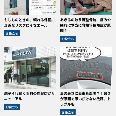
もしものときの、頼れる保証。
あきるの波多野整骨院 痛みや
身近なリスクにそなエール
痺れは本当に脊柱管狭窄症が原
因？
お役立ち
お役立ち
親子４代続く羽村の理髪店がリ
夏の暑さに愛車も悲鳴？！暑さ
ニューアル
が原因で思いがけない故障、ト
ラブルも
お役立ち
お役立ち