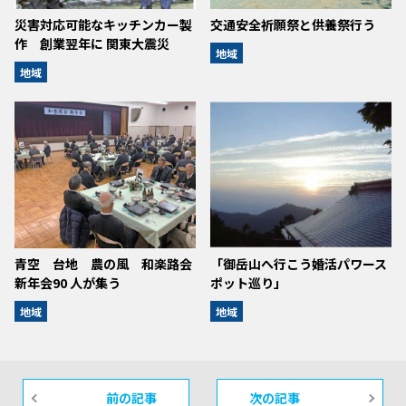
災害対応可能なキッチンカー製
交通安全祈願祭と供養祭行う
作 創業翌年に 関東大震災
地域
地域
青空 台地 農の風 和楽路会
「御岳山へ行こう婚活パワース
新年会90 人が集う
ポット巡り」
地域
地域
前の記事
次の記事