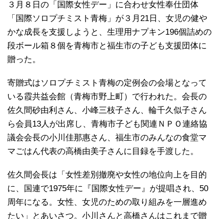
３月８日の「国際女性デー」に合わせ女性奉仕団体
「国際ソロプチミスト青梅」が３月21日、女児の健や
かな成長を支援しようと、生理用ナプキン196個詰めの
段ボール箱８個を青梅市と福生市の子ども支援団体に
贈った。
寄贈式はソロプチミスト青梅の定例会の会場となって
いる霞共益会館（青梅市野上町）で行われた。会長の
佐久間砂由利さん、小峰三枝子さん、輪千久似子さん
ら会員13人が出席し、青梅市子ども関連ＮＰＯ連絡協
議会会長の小川佳那惠さん、福生市のみんなの食堂マ
マごはん代表の高橋由美子さんに目録を手渡した。
佐久間会長は「女性差別撤廃や女性の地位向上を目的
に、国連で1975年に『国際女性デー』が提唱され、50
周年になる。女性、女児のための取り組みを一層進め
たい」とあいさつ。小川さんと高橋さんはこれまで贈