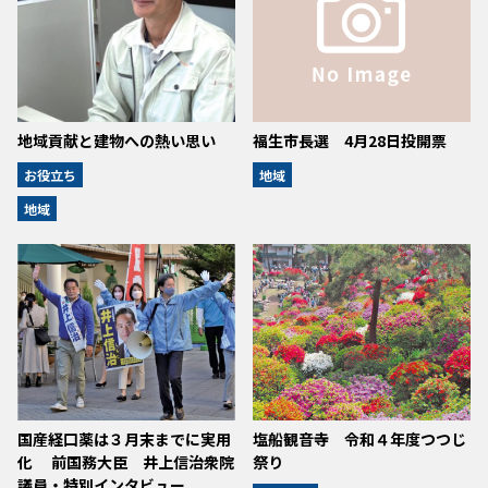
地域貢献と建物への熱い思い
福生市長選 4月28日投開票
お役立ち
地域
地域
国産経口薬は３月末までに実用
塩船観音寺 令和４年度つつじ
化 前国務大臣 井上信治衆院
祭り
議員・特別インタビュー