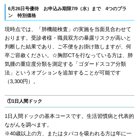
6
月26日号優待
お申込み期限7/9
（
水）
まで
4
つのプラ
ン
特別価格
現時点では、「肺機能検査」の実施を当面見合わせて
おります。受診者様・職員双方の暴露リスクが高いと
判断した結果であり、ご不便をお掛け致しますが、何
卒ご容赦ください。☆胸部CTを行なっている方は、肺
気腫の重症度分類を測定する「ゴダードスコア分類
法」というオプションを追加することが可能です
（3,300円）。
①1日人間ドック
1日人間ドックの基本コースです。生活習慣病と代表的
ながんを調べます。
※40歳以上の方、またはタバコを吸われる方は年に一