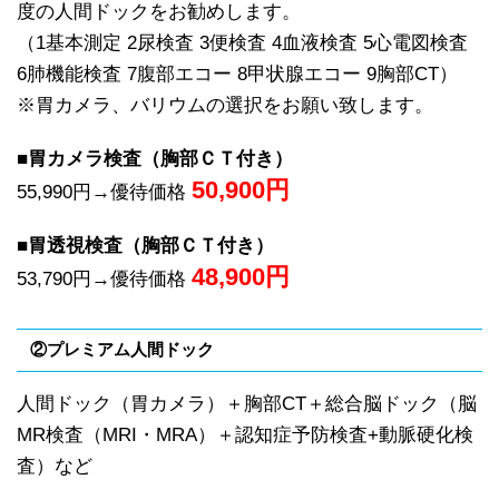
度の人間ドックをお勧めします。
（1基本測定 2尿検査 3便検査 4血液検査 5心電図検査
6肺機能検査 7腹部エコー 8甲状腺エコー 9胸部CT）
※胃カメラ、バリウムの選択をお願い致します。
■胃カメラ検査（胸部ＣＴ付き）
50,900
円
55,990円→優待価格
■胃透視検査（胸部ＣＴ付き）
48,900
円
53,790円→優待価格
②プレミアム人間ドック
人間ドック（胃カメラ）＋胸部CT＋総合脳ドック（脳
MR検査（MRI・MRA）＋認知症予防検査+動脈硬化検
査）など