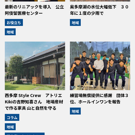
最新のリニアックを導入 公立
奥多摩湖の水位大幅低下 ３０
阿伎留医療センター
年に１度の少雨で
お役立ち
地域
地域
西多摩 Style Crew アトリエ
練習場無償提供に感謝 団体３
Kikiの吉野知喜さん 地場産材
位、ホールインワンを報告
で作る家具 山と自然を守る
地域
コラム
地域