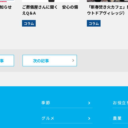
知らせ
ご葬儀屋さんに聞く 安心の備
「新春焚き火カフェ」
えQ＆A
ウトドアヴィレッジ）
コラム
コラム
事
次の記事
季節
お役立
グルメ
農業