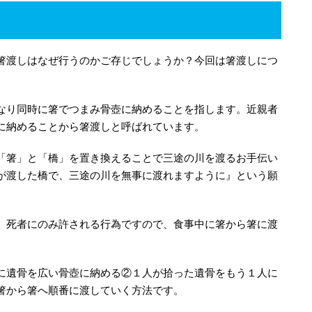
箸渡しはなぜ行うのかご存じでしょうか？今回は箸渡しにつ
なり同時に箸でつまみ骨壺に納めることを指します。近親者
に納めることから箸渡しと呼ばれています。
「箸」と「橋」を置き換えることで三途の川を渡るお手伝い
が渡した橋で、三途の川を無事に渡れますように』という願
。
、死者にのみ許される行為ですので、食事中に箸から箸に渡
に遺骨を広い骨壺に納める②１人が拾った遺骨をもう１人に
箸から箸へ順番に渡していく方法です。