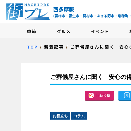
街プレ -東京・西多摩
西多摩版
(青梅市・福生市・羽村市・あきる野市・瑞穂町
季節
グルメ
イベント
TOP
新着記事
ご葬儀屋さんに聞く 安心
ご葬儀屋さんに聞く 安心の備
Insta投稿
お役立ち
コラム