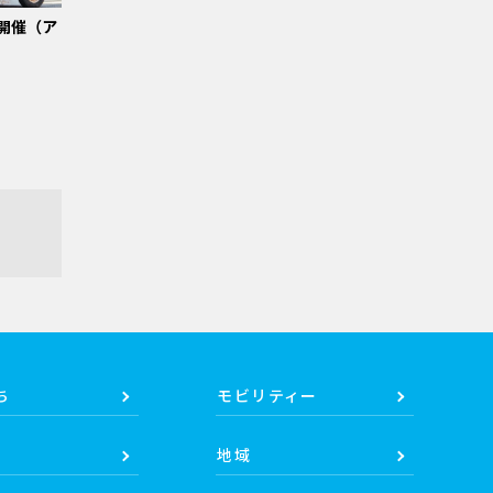
開催（ア
ち
モビリティー
地域