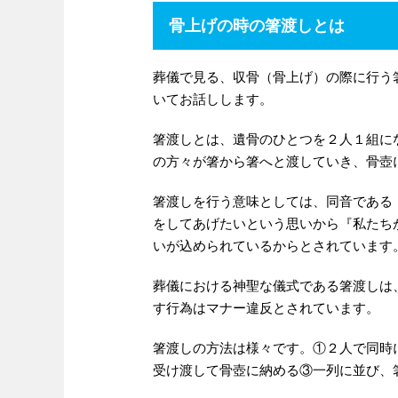
骨上げの時の箸渡しとは
葬儀で見る、収骨（骨上げ）の際に行う
いてお話しします。
箸渡しとは、遺骨のひとつを２人１組に
の方々が箸から箸へと渡していき、骨壺
箸渡しを行う意味としては、同音である
をしてあげたいという思いから『私たち
いが込められているからとされています
葬儀における神聖な儀式である箸渡しは
す行為はマナー違反とされています。
箸渡しの方法は様々です。①２人で同時
受け渡して骨壺に納める③一列に並び、