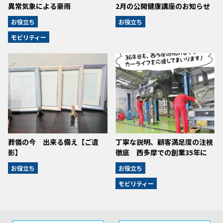
異常気象による豪雨
2月の公開健康講座のお知らせ
お役立ち
お役立ち
モビリティー
葬儀の今 出来る備え【ご遺
丁寧な説明、顧客満足度の注視
影】
徹底 西多摩での創業35年に
お役立ち
お役立ち
モビリティー