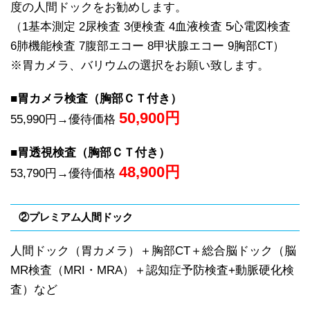
度の人間ドックをお勧めします。
（1基本測定 2尿検査 3便検査 4血液検査 5心電図検査
6肺機能検査 7腹部エコー 8甲状腺エコー 9胸部CT）
※胃カメラ、バリウムの選択をお願い致します。
■胃カメラ検査（胸部ＣＴ付き）
50,900
円
55,990円→優待価格
■胃透視検査（胸部ＣＴ付き）
48,900
円
53,790円→優待価格
②プレミアム人間ドック
人間ドック（胃カメラ）＋胸部CT＋総合脳ドック（脳
MR検査（MRI・MRA）＋認知症予防検査+動脈硬化検
査）など