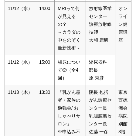
11/12（水）
14:00
MRIって何
放射線医学
オン
が見える
センター
ライ
の？
診療放射線
ン健
～カラダの
技師
康講
中をのぞく
大和 康研
座
最新技術～
11/12（水）
15:00
頻尿につい
泌尿器科
て②（全4
部長
回）
原 秀彦
11/13（木）
13:30
「乳がん患
院長 包括
東京
者・家族の
がん診療セ
西徳
勉強会/ お
ンター長
洲会
しゃべりサ
乳腺腫瘍セ
病院
ロン」
ンター長
別館
※申込み不
佐藤 一彦
3階