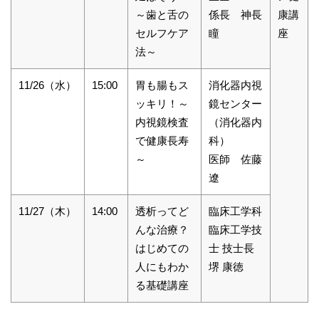
～歯と舌の
係長 神長
康講
セルフケア
瞳
座
法～
11/26（水）
15:00
胃も腸もス
消化器内視
ッキリ！～
鏡センター
内視鏡検査
（消化器内
で健康長寿
科）
～
医師 佐藤
遼
11/27（木）
14:00
透析ってど
臨床工学科
んな治療？
臨床工学技
はじめての
士 技士長
人にもわか
堺 康徳
る基礎講座