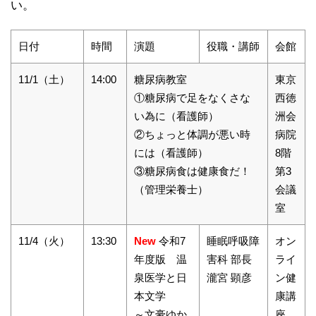
い。
日付
時間
演題
役職・講師
会館
11/1（土）
14:00
糖尿病教室
東京
①糖尿病で足をなくさな
西徳
い為に（看護師）
洲会
②ちょっと体調が悪い時
病院
には（看護師）
8階
③糖尿病食は健康食だ！
第3
（管理栄養士）
会議
室
11/4（火）
13:30
New
令和7
睡眠呼吸障
オン
年度版 温
害科 部長
ライ
泉医学と日
瀧宮 顕彦
ン健
本文学
康講
～文豪ゆか
座