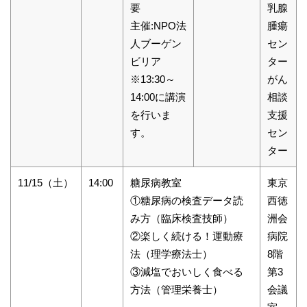
要
乳腺
主催:NPO法
腫瘍
人ブーゲン
セン
ビリア
ター
※13:30～
がん
14:00に講演
相談
を行いま
支援
す。
セン
ター
11/15（土）
14:00
糖尿病教室
東京
①糖尿病の検査データ読
西徳
み方（臨床検査技師）
洲会
②楽しく続ける！運動療
病院
法（理学療法士）
8階
③減塩でおいしく食べる
第3
方法（管理栄養士）
会議