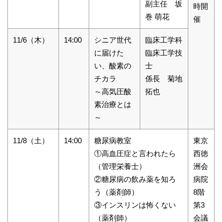
副主任 坂
時開
巻 萌花
催
11/6（木）
14:00
シニア世代
臨床工学科
に届けた
臨床工学技
い、酸素の
士
チカラ
係長 菊地
～高気圧酸
拓也
素治療とは
～
11/8（土）
14:00
糖尿病教室
東京
①高血圧症と言われたら
西徳
（管理栄養士）
洲会
②糖尿病の飲み薬を知ろ
病院
う（薬剤師）
8階
③インスリンは怖くない
第3
（薬剤師）
会議