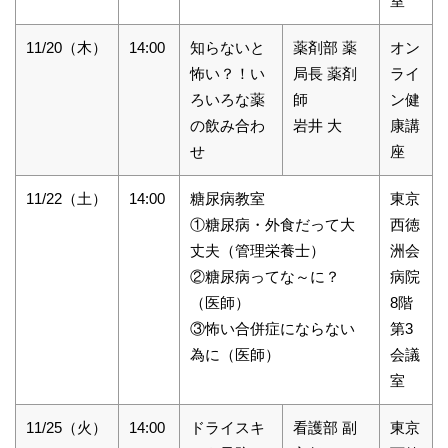
室
11/20（木）
14:00
知らないと
薬剤部 薬
オン
怖い？！い
局長 薬剤
ライ
ろいろな薬
師
ン健
の飲み合わ
岩井 大
康講
せ
座
11/22（土）
14:00
糖尿病教室
東京
①糖尿病・外食だって大
西徳
丈夫（管理栄養士）
洲会
②糖尿病ってな～に？
病院
（医師）
8階
③怖い合併症にならない
第3
為に（医師）
会議
室
11/25（火）
14:00
ドライスキ
看護部 副
東京