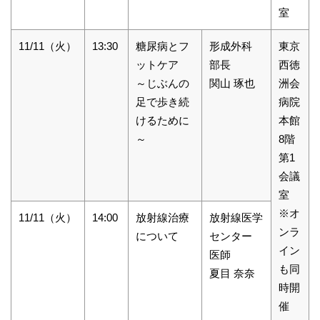
室
11/11（火）
13:30
糖尿病とフ
形成外科
東京
ットケア
部長
西徳
～じぶんの
関山 琢也
洲会
足で歩き続
病院
けるために
本館
～
8階
第1
会議
室
※オ
11/11（火）
14:00
放射線治療
放射線医学
ンラ
について
センター
イン
医師
も同
夏目 奈奈
時開
催