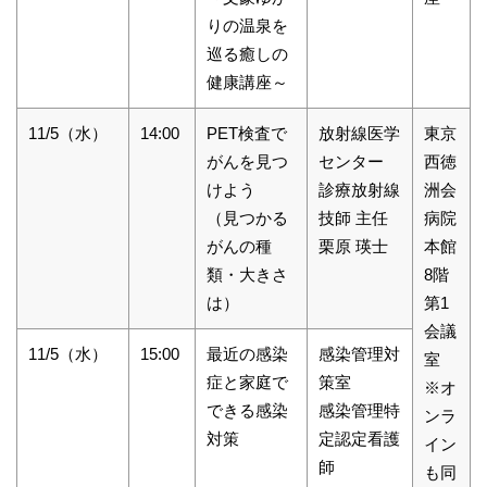
りの温泉を
巡る癒しの
健康講座～
11/5（水）
14:00
PET検査で
放射線医学
東京
がんを見つ
センター
西徳
けよう
診療放射線
洲会
（見つかる
技師 主任
病院
がんの種
栗原 瑛士
本館
類・大きさ
8階
は）
第1
会議
11/5（水）
15:00
最近の感染
感染管理対
室
症と家庭で
策室
※オ
できる感染
感染管理特
ンラ
対策
定認定看護
イン
師
も同