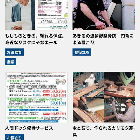
もしものときの、頼れる保証。
あきるの波多野整骨院 円背に
身近なリスクにそなエール
よる肩こり
お役立ち
お役立ち
農業
人間ドック優待サービス
木と語り、作られるカリモク家
具
お役立ち