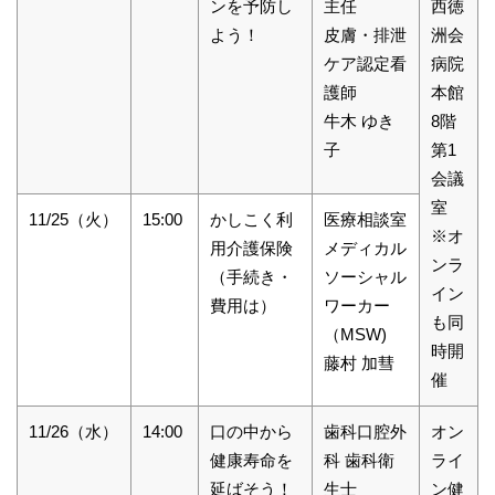
ンを予防し
主任
西徳
よう！
皮膚・排泄
洲会
ケア認定看
病院
護師
本館
牛木 ゆき
8階
子
第1
会議
室
11/25（火）
15:00
かしこく利
医療相談室
※オ
用介護保険
メディカル
ンラ
（手続き・
ソーシャル
イン
費用は）
ワーカー
も同
（MSW)
時開
藤村 加彗
催
11/26（水）
14:00
口の中から
歯科口腔外
オン
健康寿命を
科 歯科衛
ライ
延ばそう！
生士
ン健