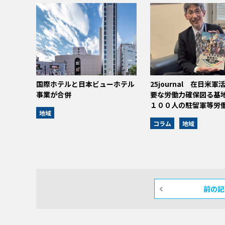
国際ホテルと日本ビューホテル
25journal 在日米軍
事業が合併
要な労働力確保図る基
１００人の駐留軍等労働
地域
コラム
地域
前の記