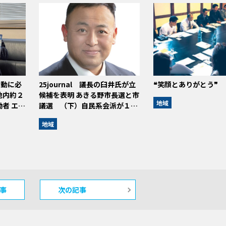
活動に必
25journal 議長の臼井氏が立
❝笑顔とありがとう❞
地内約２
候補を表明 あきる野市長選と市
地域
者 エ…
議選 （下）自民系会派が１…
地域
事
次の記事