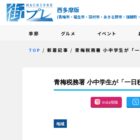
街プレ -東京・西多摩
西多摩版
(青梅市・福生市・羽村市・あきる野市・瑞穂町
季節
グルメ
イベント
TOP
新着記事
青梅税務署 小中学生が「
青梅税務署 小中学生が「一日
Insta投稿
地域