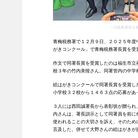
一日税務署長を
青梅税務署で１２月９日、２０２５年度
がきコンクール」で青梅税務署長賞を受
作文で同署長賞を受賞したのは福生市立
校３年の竹内美惺さん。同署管内の中学
絵はがきコンクールで同署長賞を受賞し
小学校３２校から１４６３点の応募があ
３人には西田誠署長から表彰状が贈られ
内さんは、署長訓示として同署員を前に
使われることの大切さを訴え、そのため
言及した。併せて大野さんの絵はがきが