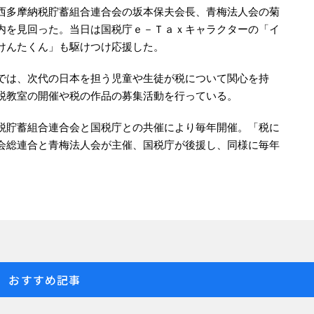
西多摩納税貯蓄組合連合会の坂本保夫会長、青梅法人会の菊
内を見回った。当日は国税庁ｅ－Ｔａｘキャラクターの「イ
けんたくん」も駆けつけ応援した。
では、次代の日本を担う児童や生徒が税について関心を持
税教室の開催や税の作品の募集活動を行っている。
税貯蓄組合連合会と国税庁との共催により毎年開催。「税に
会総連合と青梅法人会が主催、国税庁が後援し、同様に毎年
おすすめ記事