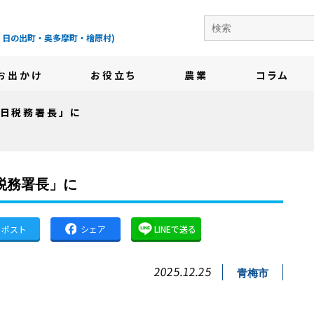
の地域情報サイト-
・日の出町・奥多摩町・檜原村)
お出かけ
お役立ち
農業
コラム
一日税務署長」に
税務署長」に
ポスト
シェア
LINEで送る
2025.12.25
青梅市