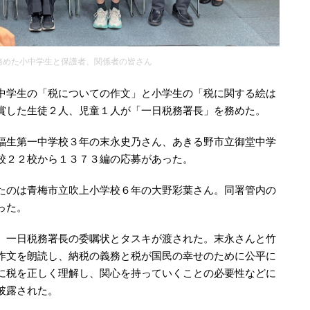
務めた小中学生と保護者、関係者の皆さん
中学生の「税についての作文」と小学生の「税に関する絵は
賞した生徒２人、児童１人が「一日税務署長」を務めた。
福生第一中学校３年の末永史乃さん、あきる野市立御堂中学
校２２校から１３７３編の応募があった。
たのは青梅市立吹上小学校６年の大野彩葉さん。同署管内の
った。
、一日税務署長の委嘱状とタスキが渡された。末永さんと竹
作文を朗読し、納税の義務と税が国民の幸せのために公平に
に税を正しく理解し、関心を持っていくことの必要性などに
披露された。