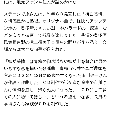
には、地元ファンや住民が詰めかけた。
ステージで原さんは、昨年ＣＤ発売した「御岳慕情」
を情感豊かに熱唱。オリジナル曲で、軽快なアップテ
ンポの「奥多摩よさこい21」やバラードの「感謝」な
どを次々と披露して観客を楽しませた。共演の奥多摩
民舞踊連盟の滝上須美子会長らの踊りが花を添え、会
場からは大きな拍手が送られた。
「御岳慕情」は青梅の御岳渓谷や御岳山を舞台に男の
いちずな恋を描いた歌謡曲。青梅市沢井でユズ農家を
営み２０２２年12月に82歳で亡くなった市川健一さん
が作詞・作曲した。ＣＤ制作の話が進む途中で市川さ
んは体調を崩し、帰らぬ人になった。「ＣＤにして多
くの人に聴いてほしい」という希望をつなぎ、長男の
泰博さんら家族がＣＤを制作した。