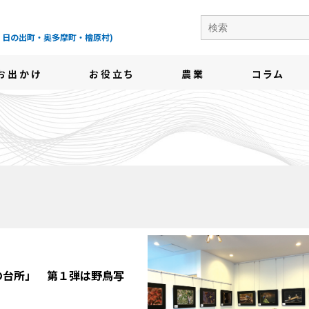
の地域情報サイト-
・日の出町・奥多摩町・檜原村)
お出かけ
お役立ち
農業
コラム
の台所」 第１弾は野鳥写