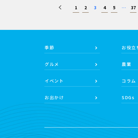
1
2
3
4
5
…
37
季節
お役立
グルメ
農業
イベント
コラム
お出かけ
SDGs