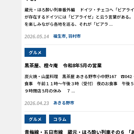
蔵元・ほろ酔い列車番外編 ドイツ・チェコへ「ビアライ
が存在するドイツには「ビアライゼ」と云う言葉がある。
を楽しみながら各地を巡る、それが「ビアラ ...
2026.05.14
福生市
,
羽村市
グルメ
黒茶屋、橙々庵 令和8年5月の営業
炭火焼・山里料理 黒茶屋 あきる野市小中野167 ☎042‐5
食事 午前１１時～午後３時（受付） 夜のお食事 午後
９時閉店 5月の休み ７ ...
2026.04.23
あきる野市
グルメ
コラム
青梅線・五日市線 蔵元・ほろ酔い列車その６ 「