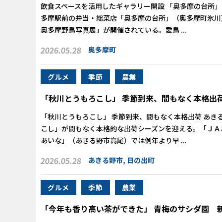
飲食スペースを活用したギャラリー開設 「奥多摩の台所」
多摩駅前の弁当・総菜店「奥多摩の台所」（奥多摩町氷川
奥多摩野鳥写真展」が開催されている。愛鳥 ...
2026.05.28
奥多摩町
グルメ
季節
農業
「秋川とうもろこし」 季節到来、間もなく本格出
「秋川とうもろこし」 季節到来、間もなく本格出荷 あき
こし」が間もなく本格的な出荷シーズンを迎える。「ＪＡ
あいな」（あきる野市高尾）では例年より早 ...
2026.05.28
あきる野市
,
日の出町
グルメ
季節
農業
「今年も香り高い茶ができた」 青梅のサシダ園 