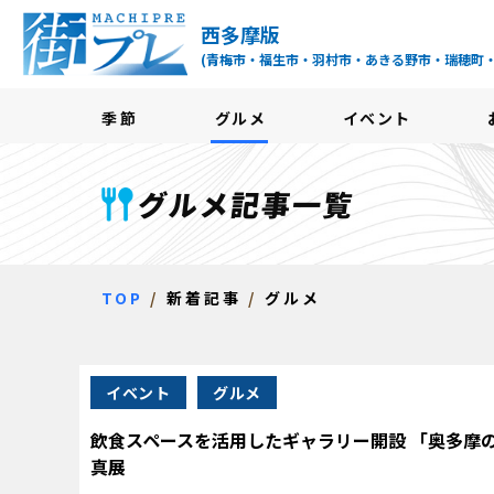
街プレ -東京・西多摩
西多摩版
(青梅市・福生市・羽村市・あきる野市・瑞穂町
季節
グルメ
イベント
グルメ記事一覧
TOP
新着記事
グルメ
イベント
グルメ
飲食スペースを活用したギャラリー開設 「奥多摩
真展