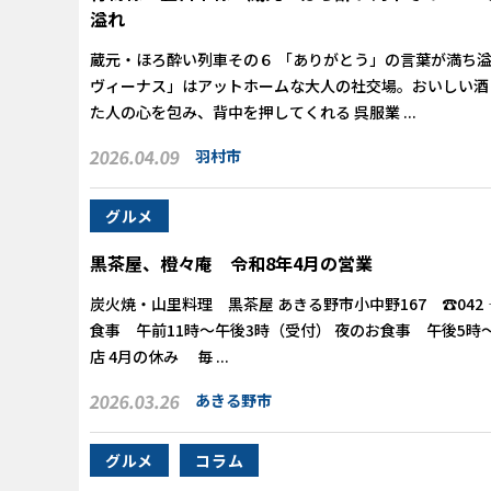
溢れ
蔵元・ほろ酔い列車その６ 「ありがとう」の言葉が満ち溢
ヴィーナス」はアットホームな大人の社交場。おいしい酒
た人の心を包み、背中を押してくれる 呉服業 ...
2026.04.09
羽村市
グルメ
黒茶屋、橙々庵 令和8年4月の営業
炭火焼・山里料理 黒茶屋 あきる野市小中野167 ☎042‐5
食事 午前11時～午後3時（受付） 夜のお食事 午後5時
店 4月の休み 毎 ...
2026.03.26
あきる野市
グルメ
コラム