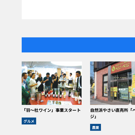
「羽〜杜ワイン」事業スタート
自然派やさい直売所「
ジ」
グルメ
農業