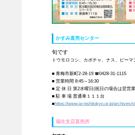
かすみ直売センター
旬です
トウモロコシ、カボチャ、ナス、ピーマ
■ 青梅市新町2-28-19 ☎0428-31-1115
■ 営業時間 8:45～16:30
■ 定 休 日 第2水曜日(祝日の場合は翌営業日
■ 駐 車 場 普通車１１１台
■
https://www.ja-nishitokyo.or.jp/archives
福生支店直売所