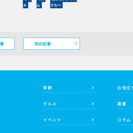
メ
ム
クルー
事
次の記事
季節
お役立
グルメ
農業
イベント
コラム