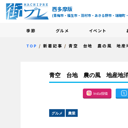
街プレ -東京・西多摩
西多摩版
(青梅市・福生市・羽村市・あきる野市・瑞穂町
季節
グルメ
イベント
TOP
新着記事
青空 台地 農の風 地産
青空 台地 農の風 地産地
Insta投稿
グルメ
農業