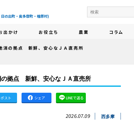
の地域情報サイト-
・日の出町・奥多摩町・檜原村)
お出かけ
お役立ち
農業
コラム
地消の拠点 新鮮、安心なＪＡ直売所
消の拠点 新鮮、安心なＪＡ直売所
ポスト
シェア
LINEで送る
2026.07.09
西多摩