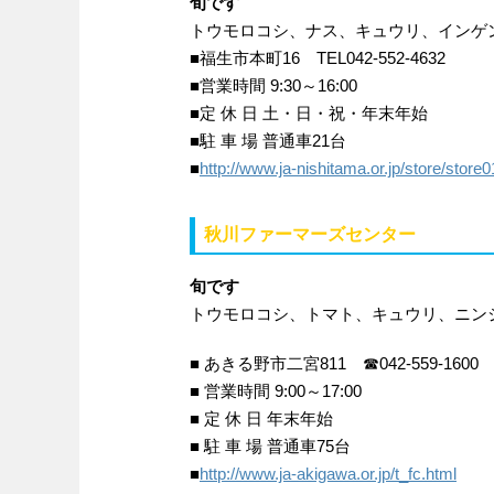
旬です
トウモロコシ、ナス、キュウリ、インゲ
■福生市本町16 TEL042-552-4632
■営業時間 9:30～16:00
■定 休 日 土・日・祝・年末年始
■駐 車 場 普通車21台
■
http://www.ja-nishitama.or.jp/store/store0
秋川ファーマーズセンター
旬です
トウモロコシ、トマト、キュウリ、ニン
■ あきる野市二宮811 ☎042-559-1600
■ 営業時間 9:00～17:00
■ 定 休 日 年末年始
■ 駐 車 場 普通車75台
■
http://www.ja-akigawa.or.jp/t_fc.html