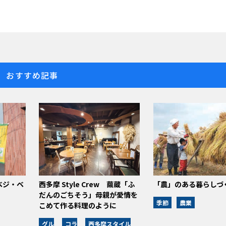
おすすめ記事
ベジ・ベ
西多摩 Style Crew 繭蔵「ふ
「農」のある暮らしづ
だんのごちそう」母親が愛情を
季節
農業
こめて作る料理のように
グル
コラ
西多摩スタイル