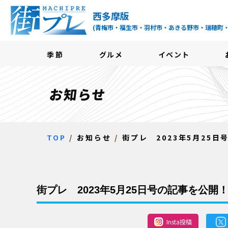
街プレ -東京・西多摩
西多摩版
(青梅市・福生市・羽村市・あきる野市・瑞穂町
季節
グルメ
イベント
お知らせ
TOP
お知らせ
街プレ 2023年5月25
街プレ 2023年5月25日号の記事を公開
Insta投稿