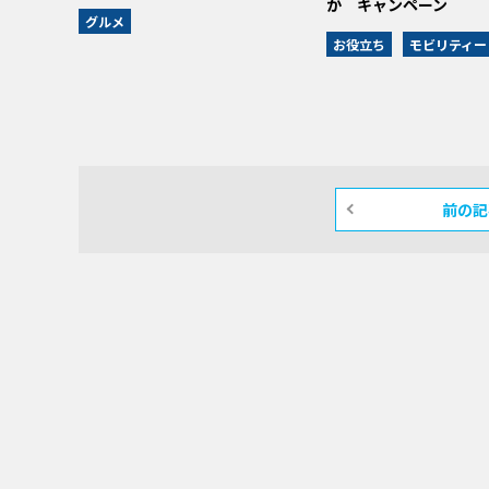
か キャンペーン
グルメ
お役立ち
モビリティー
前の記