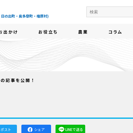
の地域情報サイト-
・日の出町・奥多摩町・檜原村)
お出かけ
お役立ち
農業
コラム
日号の記事を公開！
！
ポスト
シェア
LINEで送る