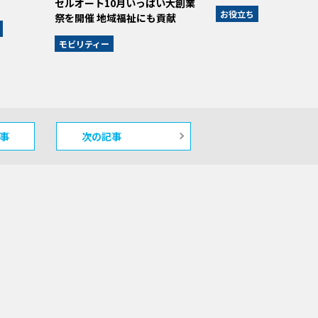
セルオート10月いっぱい大創業
お役立ち
祭を開催 地域福祉にも貢献
モビリティー
事
次の記事