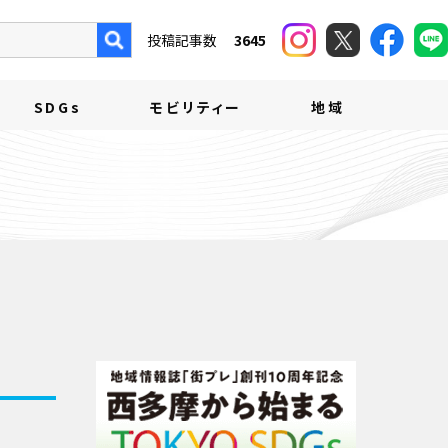
投稿記事数
3645
SDGs
モビリティー
地域