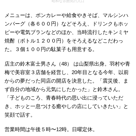
昭和な雰囲気の入口
メニューは、ボンカレーや給食やきそば、マルシンハ
ンバーグ（各６００円）などそろえ、ドリンクもホッ
ピーや電気ブランなどのほか、当時流行したキンミヤ
焼酎（ボトル１２００円）をそろえるなどこだわっ
た。３個１００円の駄菓子も用意する。
店主の鈴木富士男さん（48） は山梨県出身。羽村や青
梅で美容室３店舗を経営し、20年目となる今年、以前
からの夢だった同店の開店を決意した。「震災後、ま
ず自分の地域から元気にしたかった」と鈴木さん。
「子どものころ、青春時代の思い出に浸っていただ
き、ホッと一息つける癒やしの店にしていきたい」と
笑顔で話す。
営業時間は午後５時〜12時。日曜定休。