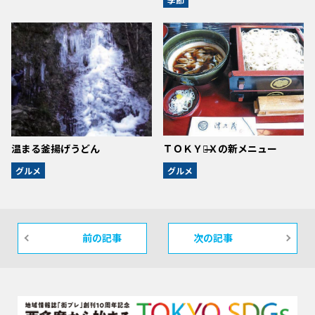
温まる釜揚げうどん
ＴＯＫＹＯ̶Ｘの新メニュー
グルメ
グルメ
前の記事
次の記事