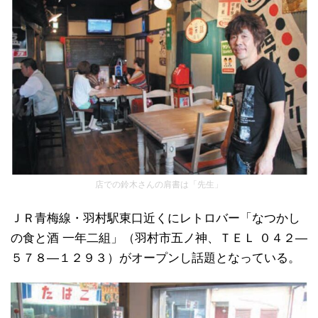
店での鈴木さんの肩書は「先生」
ＪＲ青梅線・羽村駅東口近くにレトロバー「なつかし
の食と酒 一年二組」（羽村市五ノ神、ＴＥＬ ０４２―
５７８―１２９３）がオープンし話題となっている。