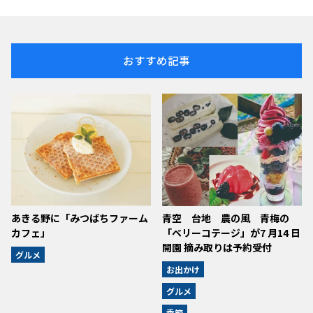
おすすめ記事
あきる野に「みつばちファーム
青空 台地 農の風 青梅の
カフェ」
「ベリーコテージ」が7 月14 日
開園 摘み取りは予約受付
グルメ
お出かけ
グルメ
季節