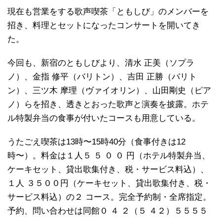
現在も営業をする歌声喫茶「ともしび」のメンバーを
招き、料理とセットになったコンサートを開いてき
た。
今回も、新宿のともしびより、清水 正美（ソプラ
ノ）、金指 修平（バリトン）、吉田 正勝（バリト
ン）、三ツ木 摩理（ヴァイオリン）、山田剛史（ピア
ノ）らを招き、透きとおった歌声と演奏を披露。ホテ
ル特製弁当の食事が付いたコースも用意している。
うたごえ喫茶は13時〜15時40分（食事付きは12
時〜）。料金は１人５ ５ ０ ０ 円（ホテル特製弁当、
ケーキセット、貸出歌集付き、税・サービス料込）、
１人 ３５００円（ケーキセット、貸出歌集付き、税・
サービス料込）の２ コース。完全予約制・全席指定。
予約、問い合わせは同館０ ４ ２（５ ４２）５５５５