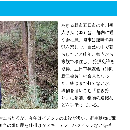
あきる野市五日市の小川岳
人さん（32）は、都内に通
う会社員。週末は趣味の狩
猟を楽しむ。自然の中で暮
らしたいと昨年、都内から
家族で移住し、 狩猟免許を
取得。五日市猟友会（師岡
新二会長）の会員となっ
た。銃はまだ打てないが、
獲物を追いこむ「巻き狩
り」に参加。獲物の運搬な
どを手伝っ ている。
除に当たるが、今年はイノシシの出没が多い。野生動物に荒
担当の畑に罠を仕掛けタヌキ、テン、ハクビシンなどを捕