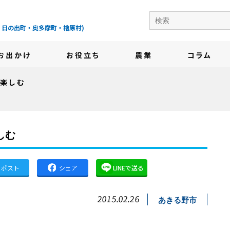
の地域情報サイト-
・日の出町・奥多摩町・檜原村)
お出かけ
お役立ち
農業
コラム
フ楽しむ
しむ
ポスト
シェア
LINEで送る
2015.02.26
あきる野市