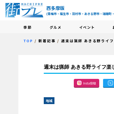
街プレ -東京・西多摩
西多摩版
(青梅市・福生市・羽村市・あきる野市・瑞穂町
季節
グルメ
イベント
TOP
新着記事
週末は猟師 あきる野ライ
週末は猟師 あきる野ライフ楽
Insta投稿
地域