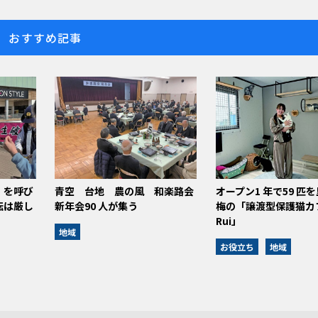
おすすめ記事
」を呼び
青空 台地 農の風 和楽路会
オープン1 年で59 匹を
転は厳し
新年会90 人が集う
梅の「譲渡型保護猫カ
Rui」
地域
お役立ち
地域