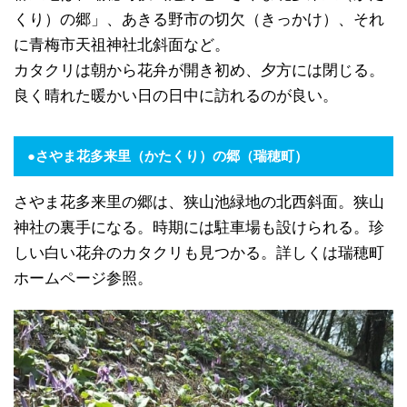
くり）の郷」、あきる野市の切欠（きっかけ）、それ
に青梅市天祖神社北斜面など。
カタクリは朝から花弁が開き初め、夕方には閉じる。
良く晴れた暖かい日の日中に訪れるのが良い。
●さやま花多来里（かたくり）の郷
（瑞穂町）
さやま花多来里の郷は、狭山池緑地の北西斜面。狭山
神社の裏手になる。時期には駐車場も設けられる。珍
しい白い花弁のカタクリも見つかる。詳しくは瑞穂町
ホームページ参照。