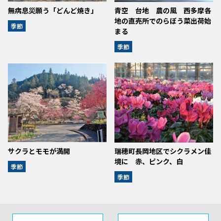
無病息災願う「どんど焼き」
青空 台地 農の風 西多摩各
地の直売所でのらぼう菜出荷始
季節
まる
季節
サクラとモモが満開
瑞穂町長岡地区でシクラメン佳
境に 赤、ピンク、白
季節
季節