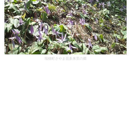
瑞穂町さやま花多来里の郷