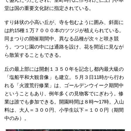
て盛んだったとされ、室町時代に作られた仁王門や本
堂は国の重要文化財に指定されている。
すり鉢状の小高い丘が、寺を包むように囲み、斜面に
は約15種１万７０００本のツツジが植えられている。
同まつりの開催期間中、異なる品種が次々と咲き競
う。つつじ園の中には通路を設け、花を間近に見なが
ら散策することもできる。
丘の最上部には開創１３５０年を記念し都内最大級の
「塩船平和大観音像」も建立。５月３日11時から行わ
れる「火渡荒行修業」は、ゴールデンウイーク期間中
ということもあり、例年多くの見物客でにぎわう。修
業は誰でも参加できる。開園時間は８時〜17時。入山
料は、大人＝３００円、小学生以下＝１００円（期間
中のみ）。