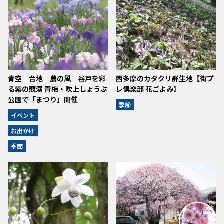
青空 台地 農の風 谷戸を彩
西多摩のカタクリ群生地【街プ
る紫の競演 青梅・吹上しょうぶ
レ倶楽部 花ごよみ】
公園で「まつり」開催
季節
イベント
お出かけ
季節