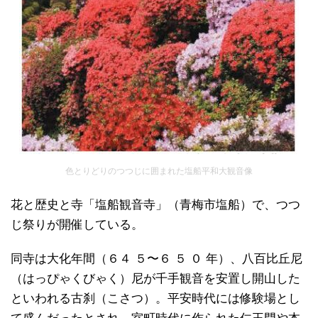
色とりどりのつつじに囲まれた塩船平和大観音像
花と歴史と寺「塩船観音寺」（青梅市塩船）で、つつ
じ祭りが開催している。
同寺は大化年間（６４ ５〜６ ５ ０ 年）、八百比丘尼
（はっぴゃくびゃく）尼が千手観音を安置し開山した
といわれる古刹（こさつ）。平安時代には修験場とし