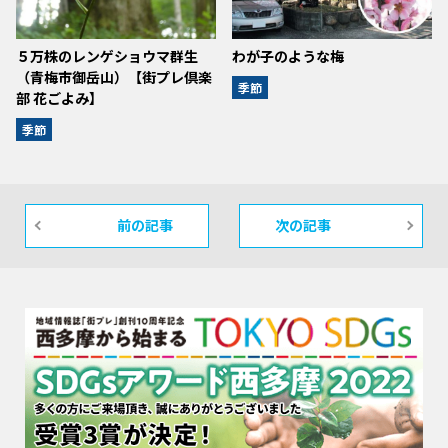
５万株のレンゲショウマ群生
わが子のような梅
（青梅市御岳山）【街プレ倶楽
季節
部 花ごよみ】
季節
前の記事
次の記事