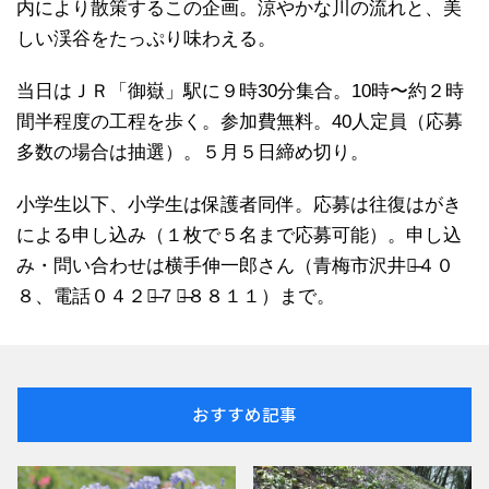
内により散策するこの企画。涼やかな川の流れと、美
しい渓谷をたっぷり味わえる。
当日はＪＲ「御嶽」駅に９時30分集合。10時〜約２時
間半程度の工程を歩く。参加費無料。40人定員（応募
多数の場合は抽選）。５月５日締め切り。
小学生以下、小学生は保護者同伴。応募は往復はがき
による申し込み（１枚で５名まで応募可能）。申し込
み・問い合わせは横手伸一郎さん（青梅市沢井１̶４０
８、電話０４２８̶７８̶８８１１）まで。
おすすめ記事