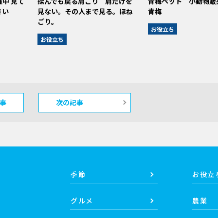
中 見て
揉んでも戻る肩こり 肩だけを
青梅ペット 小動物販
さい
見ない。その人まで見る。ほね
青梅
ごり。
お役立ち
お役立ち
事
次の記事
季節
お役立
グルメ
農業