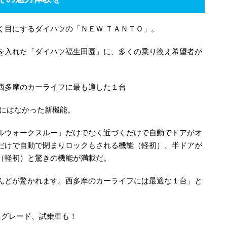
く目にするダイハツの「ＮＥＷ ＴＡＮＴＯ」。
を入れた「ダイハツ福生田園」に、多くの乗り換え希望者が
西多摩のカーライフに最も適した１台
他にはなかった新機能。
ルウォークスルー」だけでなく近づくだけで自動でドアがオ
だけで自動で閉まりロックもされる機能（軽初）、半ドアが
（軽初）と驚きの機能が満載だ。
んどが驚かれます。西多摩のカーライフには最適な１台」と
各グレード、試乗車も！