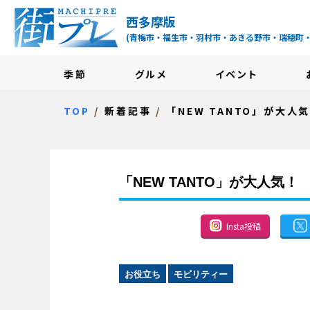
街プレ -東京・西多摩
西多摩版
(青梅市・福生市・羽村市・あきる野市・瑞穂町
季節
グルメ
イベント
TOP
新着記事
「NEW TANTO」が大人
「NEW TANTO」が大人気！
Insta投稿
お役立ち
モビリティー