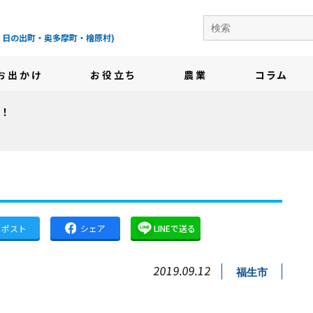
の地域情報サイト-
・日の出町・奥多摩町・檜原村)
お出かけ
お役立ち
農業
コラム
気！
ポスト
シェア
LINEで送る
2019.09.12
福生市