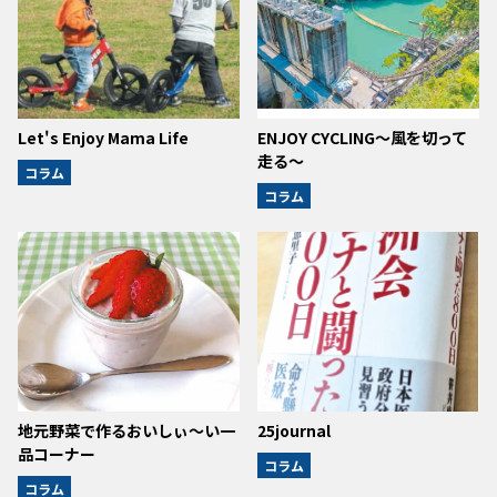
Let's Enjoy Mama Life
ENJOY CYCLING～風を切って
走る～
コラム
コラム
地元野菜で作るおいしぃ～い一
25journal
品コーナー
コラム
コラム