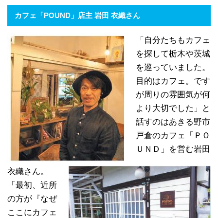
カフェ「POUND」店主 岩田 衣織さん
「自分たちもカフェ
を探して栃木や茨城
を巡っていました。
目的はカフェ。です
が周りの雰囲気が何
より大切でした」と
話すのはあきる野市
戸倉のカフェ「ＰＯ
ＵＮＤ」を営む岩田
衣織さん。
「最初、近所
の方が『なぜ
ここにカフェ