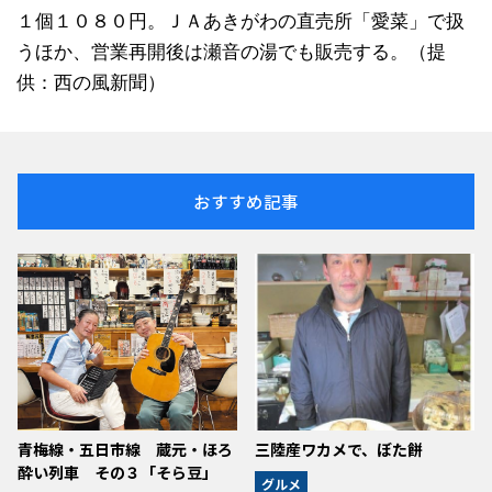
１個１０８０円。ＪＡあきがわの直売所「愛菜」で扱
うほか、営業再開後は瀬音の湯でも販売する。（提
供：西の風新聞）
おすすめ記事
青梅線・五日市線 蔵元・ほろ
三陸産ワカメで、ぼた餅
酔い列車 その３「そら豆」
グルメ