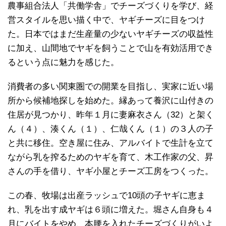
農事組合法人「共働学舎」でチーズづくりを学び、経
営スタイルを思い描く中で、ヤギチーズに目をつけ
た。日本ではまだ生産量の少ないヤギチーズの収益性
に加え、山間地でヤギを飼うことで山を有効活用でき
るという点に魅力を感じた。
消費者の多い関東圏での開業を目指し、実家に近い場
所から候補地探しを始めた。縁あって養沢に山付きの
住居が見つかり、昨年１月に妻麻衣さん（32）と架く
ん（４）、湊くん（１）、仁哉くん（１）の３人の子
と共に移住。空き屋に住み、アルバイトで生計を立て
ながら乳を搾るためのヤギを育て、木工作家の父、昇
さんの手を借り、ヤギ小屋とチーズ工房をつくった。
この春、牧場は出産ラッシュで10頭の子ヤギに恵ま
れ、乳を出す成ヤギは６頭に増えた。堀さん自身も４
月にバイトをやめ、本腰を入れたチーズづくりがいよ