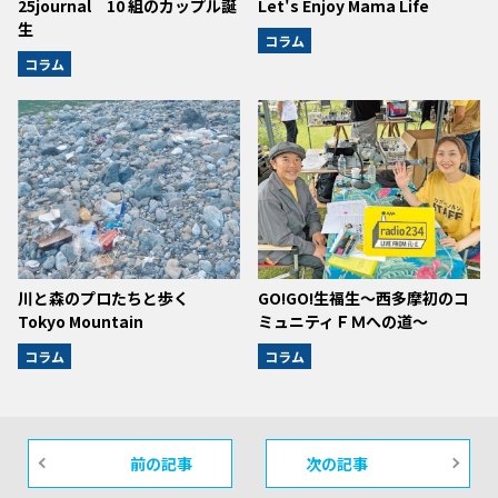
25journal 10 組のカップル誕
Let's Enjoy Mama Life
生
コラム
コラム
川と森のプロたちと歩く
GO!GO!生福生～西多摩初のコ
Tokyo Mountain
ミュニティＦＭへの道～
コラム
コラム
前の記事
次の記事