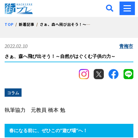
街プレ -東京・西多摩の地
TOP
新着記事
さぁ、森へ飛び出そう！～自然がはぐくむ子供の力～
2022.02.10
青梅市
さぁ、森へ飛び出そう！～自然がはぐくむ子供の力～
コラム
執筆協力 元教員 橋本 勉
春になる前に、ぜひこの″遊び場″へ！