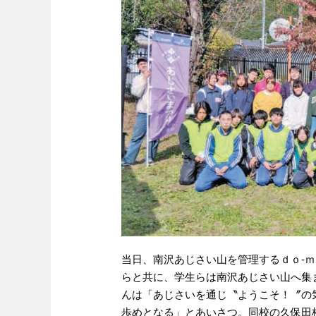
当日、南沢あじさい山を管理するｄｏ-
らと共に、学生らは南沢あじさい山へ集
んは「あじさいを通じ〝ようこそ！〞の
歩めとなる」とあいさつ。同校の久保田