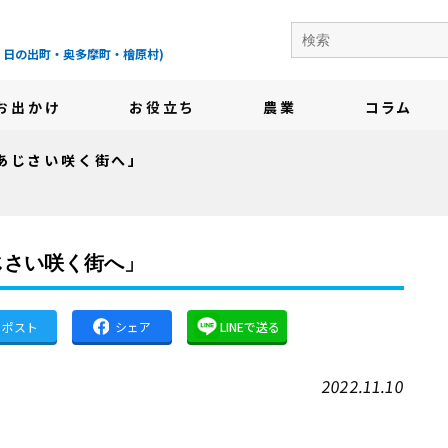
の地域情報サイト-
・日の出町・奥多摩町・檜原村)
お出かけ
お役立ち
農業
コラム
あじさい咲く街へ」
じさい咲く街へ」
ポスト
シェア
LINEで送る
2022.11.10