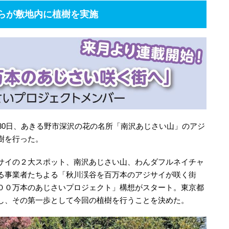
らが敷地内に植樹を実施
30日、あきる野市深沢の花の名所「南沢あじさい山」のアジ
樹を行った。
サイの２大スポット、南沢あじさい山、わんダフルネイチャ
る事業者たちよる「秋川渓谷を百万本のアジサイが咲く街
００万本のあじさいプロジェクト」構想がスタート。東京都
し、その第一歩として今回の植樹を行うことを決めた。