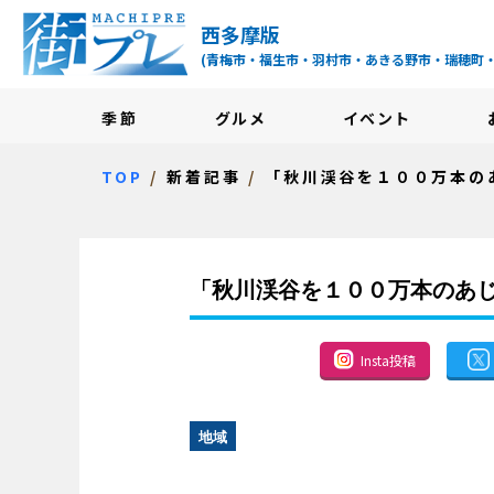
街プレ -東京・西多摩
西多摩版
(青梅市・福生市・羽村市・あきる野市・瑞穂町
季節
グルメ
イベント
TOP
新着記事
「秋川渓谷を１００万本の
「秋川渓谷を１００万本のあ
Insta投稿
地域