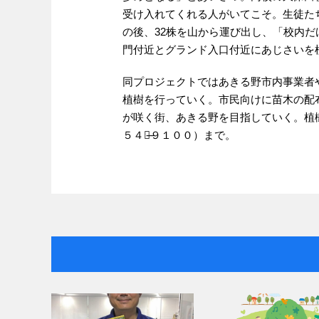
受け入れてくれる人がいてこそ。生徒た
の後、32株を山から運び出し、「校内
門付近とグランド入口付近にあじさいを
同プロジェクトではあきる野市内事業者
植樹を行っていく。市民向けに苗木の配
が咲く街、あきる野を目指していく。植樹
５４０̶９１００）まで。