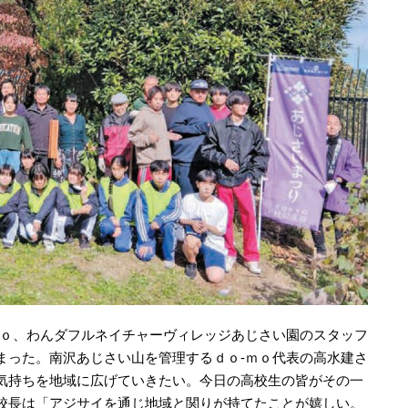
ｍｏ、わんダフルネイチャーヴィレッジあじさい園のスタッフ
まった。南沢あじさい山を管理するｄｏ-ｍｏ代表の高水建さ
気持ちを地域に広げていきたい。今日の高校生の皆がその一
校長は「アジサイを通じ地域と関りが持てたことが嬉しい。