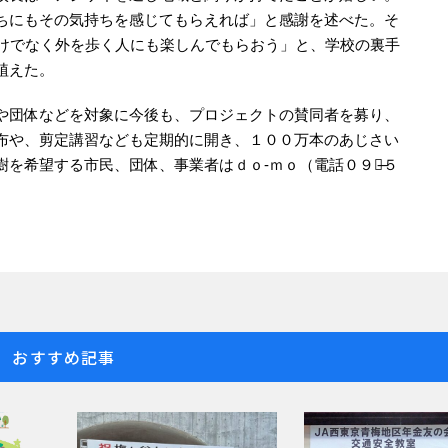
ちにもその気持ちを感じてもらえれば」と感謝を述べた。そ
だけでなく外を歩く人にも楽しんでもらおう」と、学校の裏手
植えた。
や団体などを対象に今後も、プロジェクトの賛同者を募り、
布や、剪定講習なども定期的に開き、１００万本のあじさい
を希望する市民、団体、事業者はｄｏ-ｍｏ（電話０９０̶５
おすすめ記事