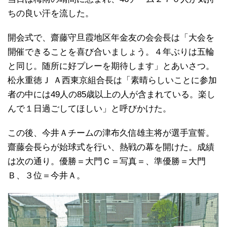
ちの良い汗を流した。
開会式で、齋藤守旦霞地区年金友の会会長は「大会を
開催できることを喜び合いましょう。４年ぶりは五輪
と同じ。随所に好プレーを期待します」とあいさつ。
松永重徳Ｊ Ａ西東京組合長は「素晴らしいことに参加
者の中には49人の85歳以上の人が含まれている。楽し
んで１日過ごしてほしい」と呼びかけた。
この後、今井Ａチームの津布久信雄主将が選手宣誓。
齋藤会長らが始球式を行い、熱戦の幕を開けた。成績
は次の通り。優勝＝大門Ｃ＝写真＝、準優勝＝大門
Ｂ、３位＝今井Ａ。