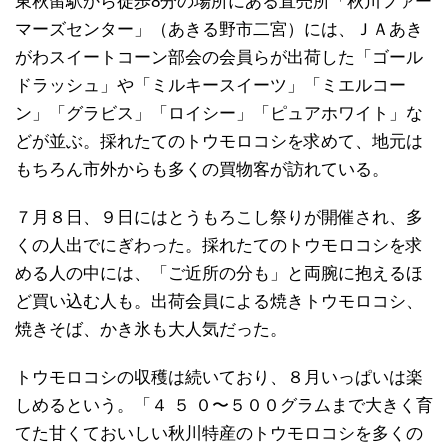
東秋留駅から徒歩8分の場所にある直売所「秋川ファー
マーズセンター」（あきる野市二宮）には、ＪＡあき
がわスイートコーン部会の会員らが出荷した「ゴール
ドラッシュ」や「ミルキースイーツ」「ミエルコー
ン」「グラビス」「ロイシー」「ピュアホワイト」な
どが並ぶ。採れたてのトウモロコシを求めて、地元は
もちろん市外からも多くの買物客が訪れている。
７月８日、９日にはとうもろこし祭りが開催され、多
くの人出でにぎわった。採れたてのトウモロコシを求
める人の中には、「ご近所の分も」と両腕に抱えるほ
ど買い込む人も。出荷会員による焼きトウモロコシ、
焼きそば、かき氷も大人気だった。
トウモロコシの収穫は続いており、８月いっぱいは楽
しめるという。「４ ５ ０〜５００グラムまで大きく育
てた甘くておいしい秋川特産のトウモロコシを多くの