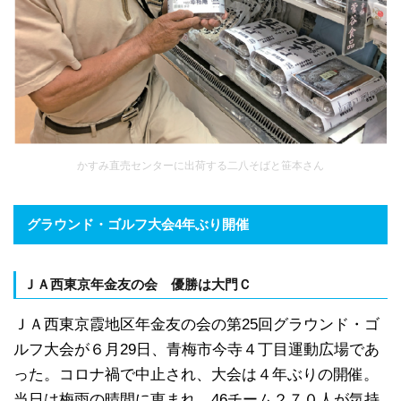
かすみ直売センターに出荷する二八そばと笹本さん
グラウンド・ゴルフ大会4年ぶり開催
ＪＡ西東京年金友の会 優勝は大門Ｃ
ＪＡ西東京霞地区年金友の会の第25回グラウンド・ゴ
ルフ大会が６月29日、青梅市今寺４丁目運動広場であ
った。コロナ禍で中止され、大会は４年ぶりの開催。
当日は梅雨の晴間に恵まれ、46チーム２７０人が気持