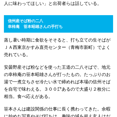
人に味わってほしい」と出荷者らは話している。
信州産そば粉の二八
幸柿庵 笹本昭雄さんの手打ち
蒸し暑い時期に食欲をそそると、打ち立ての生そばが
ＪＡ西東京かすみ直売センター（青梅市新町）でよく
売れている。
安曇野産そば粉などを使った王道の二八そばで、地元
の幸柿庵の笹本昭雄さんが打ったもの。たっぷりのお
湯で一煮立ちさせ冷たい水で締めれば本場の信州そば
を自宅で味わえる。３００㌘あるので大盛り２枚分に
相当。食べ応えがある。
笹本さんは建設関係の仕事に長く携わってきた。余暇
に始めた写真やそば打ちは、趣味の域を超え玄人はだ