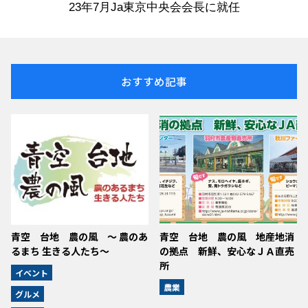
23年7月Ja東京中央会会長に就任
おすすめ記事
青空 台地 農の風 ～ 農のあ
青空 台地 農の風 地産地消
るまち 生きる人たち～
の拠点 新鮮、安心なＪＡ直売
所
イベント
農業
グルメ