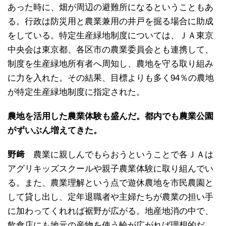
あった時に、畑が周辺の避難所になるということもあ
る。行政は防災用と農業兼用の井戸を掘る場合に助成
をしている。特定生産緑地制度については、ＪＡ東京
中央会は東京都、各区市の農業委員会とも連携して、
制度を生産緑地所有者へ周知し、農地を守る取り組み
に力を入れた。その結果、目標よりも多く94％の農地
が特定生産緑地制度に指定された。
農地を活用した農業体験も盛んだ。都内でも農業公園
がずいぶん増えてきた。
野﨑
農業に親しんでもらおうということで各ＪＡは
アグリキッズスクールや親子農業体験に取り組んでい
る。また、農業理解という点で遊休農地を市民農園と
して貸し出し、定年退職者や主婦たちが農業の担い手
に加わってくれれば裾野が広がる。地産地消の中で、
飲食店にも地元の産物を使う輪が広がれば理想的だ。