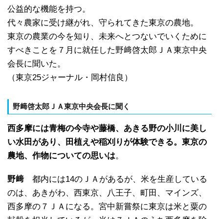
公益的な機能を持つ。
代々農家に受け継がれ、守られてきた東京の農地。
東京の農業の今を知り、未来へとつないでいくために
すべきことを７月に就任した野﨑啓太郎ＪＡ東京中央
会長に聞いた。
（東京25ジャーナル・岡村信良）
野﨑啓太郎ＪＡ東京中央会長に聞く
西多摩には青梅の今寺や藤橋、あきる野の小川に美し
い水田があり、田植えや稲刈りが体験できる。東京の
農地、作物についての思いは
。
野﨑
都内には14のＪＡがあるが、米を生産している
のは、あきがわ、西東京、八王子、町田、マインズ、
西多摩の７ＪＡになる。宮中新嘗祭に東京は米と粟の