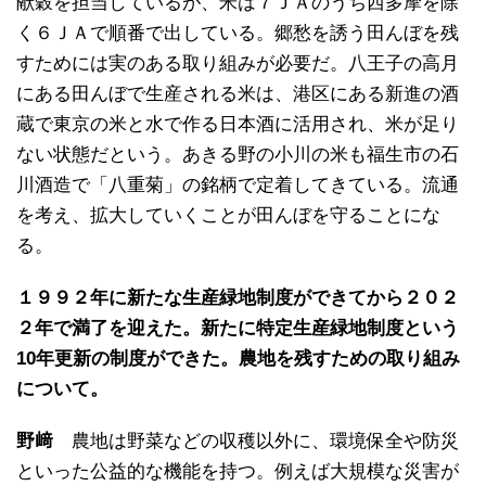
献穀を担当しているが、米は７ＪＡのうち西多摩を除
く６ＪＡで順番で出している。郷愁を誘う田んぼを残
すためには実のある取り組みが必要だ。八王子の高月
にある田んぼで生産される米は、港区にある新進の酒
蔵で東京の米と水で作る日本酒に活用され、米が足り
ない状態だという。あきる野の小川の米も福生市の石
川酒造で「八重菊」の銘柄で定着してきている。流通
を考え、拡大していくことが田んぼを守ることにな
る。
１９９２年に新たな生産緑地制度ができてから２０２
２年で満了を迎えた。新たに特定生産緑地制度という
10年更新の制度ができた。農地を残すための取り組み
について。
野﨑
農地は野菜などの収穫以外に、環境保全や防災
といった公益的な機能を持つ。例えば大規模な災害が