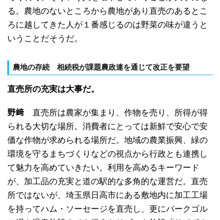
る。農地のないところから農地があり直売のあるとこ
ろに越してきた人が１番感じるのは野菜の味が違うと
いうことだそうだ。
農地の存続 相続税が課題農政連を通じて改正を要望
直売所の充実は大事だ。
野﨑
直売所は農家が集まり、作物を売り、所得が得
られる大切な場所。消費者にとっては新鮮で安心で安
価な作物が求められる場所だ。地域の農業振興、緑の
環境を守るまちづくりなどの視点から行政とも連携し
て魅力を高めていきたい。利用を高めるキーワード
が、加工品の充実と道の駅的な多角的な運営だ。直売
所ではないが、埼玉県日高市にある敷地内に加工工場
を持ってハム・ソーセージを直売し、更にパークゴル