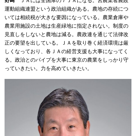
野﨑
ＪＡには全国摩の７ＪＡになる。宮農業者農政
運動組織連盟という政治組織がある。農地の存続につ
いては相続税が大きな要因になっている。農業倉庫や
農業用施設の土地は生産緑地に指定されない。制度の
見直しをしないと農地は減る。農政連を通じて法律改
正の要望を出している。ＪＡを取り巻く経済環境は厳
しくなっており、各ＪＡの経営支援も大事になってく
る。政治とのパイプを大事に東京の農業をしっかり守
っていきたい。力を高めていきたい。