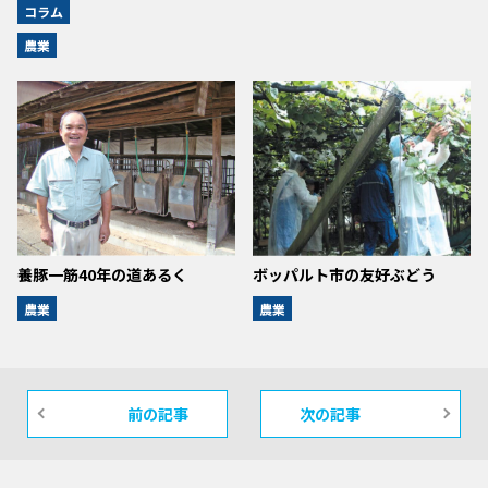
コラム
農業
養豚一筋40年の道あるく
ボッパルト市の友好ぶどう
農業
農業
前の記事
次の記事