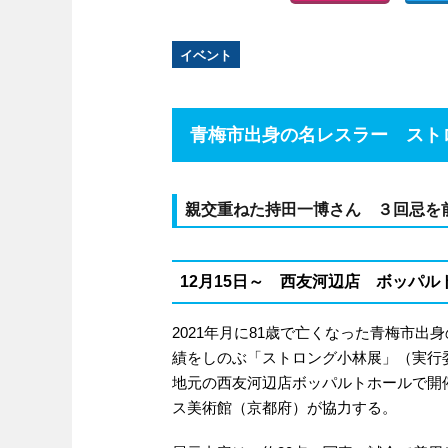
イベント
青梅市出身の名レスラー スト
親交重ねた持田一博さん ３回忌を
12月15日～ 西友河辺店 ボッパル
2021年月に81歳で亡くなった青梅市
績をしのぶ「ストロング小林展」（実行委員
地元の西友河辺店ボッパルトホールで開
ス美術館（京都府）が協力する。