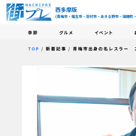
街プレ -東京・西多摩
西多摩版
(青梅市・福生市・羽村市・あきる野市・瑞穂町
季節
グルメ
イベント
TOP
新着記事
青梅市出身の名レスラー 