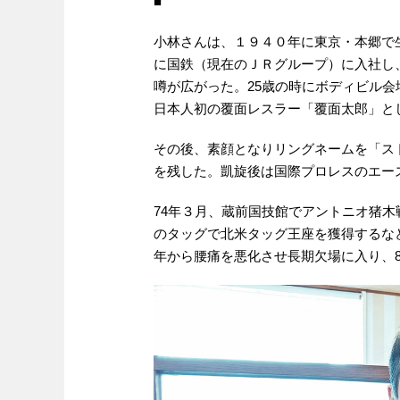
■
小林さんは、１９４０年に東京・本郷で
に国鉄（現在のＪＲグループ）に入社し
噂が広がった。25歳の時にボディビル会
日本人初の覆面レスラー「覆面太郎」と
その後、素顔となりリングネームを「ス
を残した。凱旋後は国際プロレスのエー
74年３月、蔵前国技館でアントニオ猪木
のタッグで北米タッグ王座を獲得するな
年から腰痛を悪化させ長期欠場に入り、