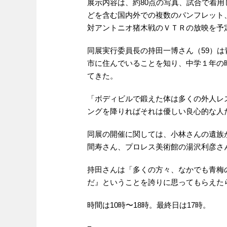
展示内容は、約80点の写真、試合で着
どを含む国内外での複数のパンフレット
対アントニオ猪木戦のＶＴＲの放映を予
同展実行委員長の持田一博さん（59）は
市に住んでいることを知り、中学１年の
てきた。
「ボディビルで鍛えた体は多くの外人レ
ングを降りればそれは優しい良心的な人
同展の開催に関しては、小林さんの遺族
間寿さん、プロレス美術館の湯沢利彦さ
持田さんは「多くの方々、なかでも青梅
だ』ということを誇りに思ってもらえた
時間は10時〜18時。最終日は17時。