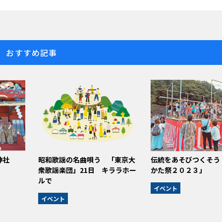
おすすめ記事
神社
昭和歌謡の名曲唄う 「東京大
伝統をあそびつくそう
衆歌謡楽団」21日 キララホー
かた祭２０２３」
ルで
イベント
イベント