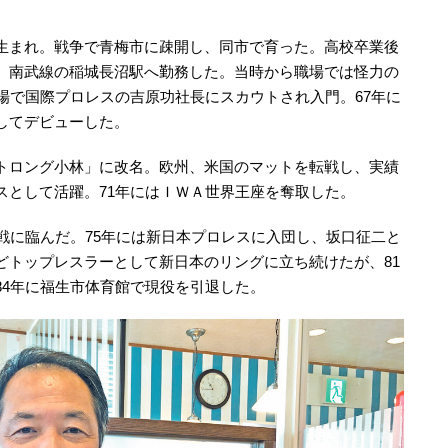
生まれ。戦争で青梅市に疎開し、同市で育った。高校卒業後
、南武線の稲城長沼駅へ勤務した。当時から職場では怪力の
場で国際プロレスの吉原功社長にスカウトされ入門。67年に
してデビューした。
トロング小林」に改名。欧州、米国のマットを転戦し、実績
スとして活躍。71年にはＩＷＡ世界王座を奪取した。
戦に臨んだ。75年には新日本プロレスに入団し、坂口征二と
どトップレスラーとして新日本のリングに立ち続けたが、81
84年に福生市体育館で現役を引退した。