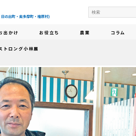
の地域情報サイト-
・日の出町・奥多摩町・檜原村)
お出かけ
お役立ち
農業
コラム
ストロング小林展