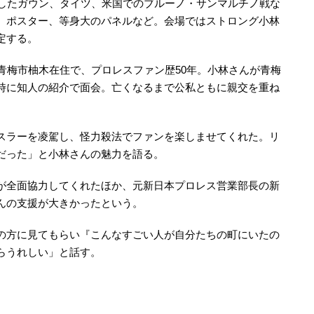
用したガウン、タイツ、米国でのブルーノ・サンマルチノ戦な
、ポスター、等身大のパネルなど。会場ではストロング小林
定する。
青梅市柚木在住で、プロレスファン歴50年。小林さんが青梅
時に知人の紹介で面会。亡くなるまで公私ともに親交を重ね
スラーを凌駕し、怪力殺法でファンを楽しませてくれた。リ
だった」と小林さんの魅力を語る。
が全面協力してくれたほか、元新日本プロレス営業部長の新
んの支援が大きかったという。
の方に見てもらい『こんなすごい人が自分たちの町にいたの
らうれしい」と話す。