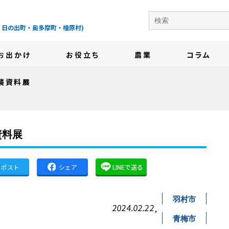
の地域情報サイト-
・日の出町・奥多摩町・檜原村)
お出かけ
お役立ち
農業
コラム
襲資料展
資料展
ポスト
シェア
LINEで送る
羽村市
2024.02.22
,
青梅市