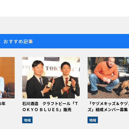
おすすめ記事
の年
石川酒造 クラフトビール「Ｔ
「ケヅメキッズ＆ケヅ
ＯＫＹＯ ＢＬＵＥＳ」販売
ズ」結成メンバー募集
地域
地域