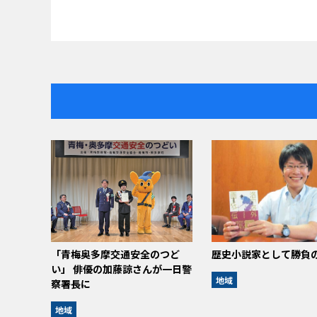
「青梅奥多摩交通安全のつど
歴史小説家として勝負
い」 俳優の加藤諒さんが一日警
地域
察署長に
地域