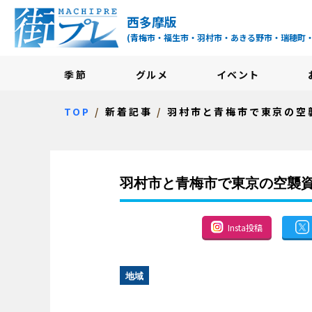
街プレ -東京・西多摩
西多摩版
(青梅市・福生市・羽村市・あきる野市・瑞穂町
季節
グルメ
イベント
TOP
新着記事
羽村市と青梅市で東京の空
羽村市と青梅市で東京の空襲
Insta投稿
地域