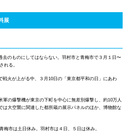
料展
過去のものにしてはならない。羽村市と青梅市で３月１日〜
される。
で戦火が上がる中、３月10日の「東京都平和の日」にあわ
米軍の爆撃機が東京の下町を中心に無差別爆撃し、約10万人
場では大空襲に関連した都所蔵の展示パネルのほか、博物館な
分。青梅市は土日休み。羽村市は４日、５日は休み。