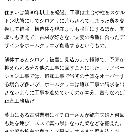
住まいは築30年以上を経過。工事は土台や柱をスケル
トン状態にしてシロアリに荒らされてしまった所を交
換して補強。構造体を現在よりも強固にするほか、間
取りも変えて、古材が好きなご夫妻の希望に合ったデ
ザインをホームクリエが創造するというもの。
解体するとシロアリ被害は見込みより軽微で、予算が
抑えられる分を他の工事に回すことにした。リノベー
ション工事では、追加工事で当初の予算をオーバーす
る場合が多いが、ホームクリエは追加工事の請求を出
さないように工事を進めていくのが本分。言うなれば
正直工務店だ。
葉山にある古材業者にイチローさんが施主夫婦と何回
も足を運び、ススで真っ黒になった梁などを揃えた。
その梁を施主の奥さんが黒光りするまで磨き込んだ。