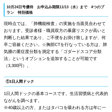
10
月24日号優待
お申込み期限11
/13（
水）
まで
4
つのプ
ラン
特別価格
現時点では、「肺機能検査」の実施を当面見合わせて
おります。受診者様・職員双方の暴露リスクが高いと
判断した結果であり、ご不便をお掛け致しますが、何
卒ご容赦ください。☆胸部CTを行なっている方は、肺
気腫の重症度分類を測定する「ゴダードスコア分類
法」というオプションを追加することが可能です
（3,300円）。
①1日人間ドック
1日人間ドックの基本コースです。生活習慣病と代表的
ながんを調べます。
※40歳以上の方、またはタバコを吸われる方は年に一