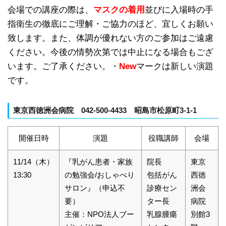
会場での講座の際は、
マスクの着用
並びに入場時の手
指衛生の徹底にご理解・ご協力のほど、宜しくお願い
致します。また、体調が優れない方のご参加はご遠慮
ください。今後の情勢次第では中止になる場合もござ
います。ご了承ください。・
New
マークは新しい演題
です。
東京西徳洲会病院 042-500-4433 昭島市松原町3-1-1
開催日時
演題
役職講師
会場
11/14（木）
『乳がん患者・家族
院長
東京
13:30
の勉強会/おしゃべり
包括がん
西徳
サロン』（申込不
診療セン
洲会
要）
ター長
病院
主催：NPO法人ブー
乳腺腫瘍
別館3