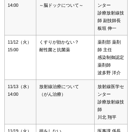
14:00
～脳ドックについて～
ンター
診療放射線技
師 副技師長
板垣 伸一
11/12（火）
くすりが効かない？
薬剤部 薬剤
15:00
耐性菌と抗菌薬
師 主任
感染制御認定
薬剤師
波多野 洋介
11/13（水）
放射線治療について
放射線医学セ
14:00
（がん治療）
ンター
診療放射線技
師
川北 翔平
11/19（火）
損をしない
医事課 係長