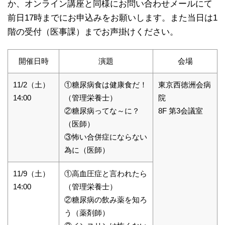
か、オンライン講座と同様にお問い合わせメールにて
前日17時までにお申込みをお願いします。また当日は1
階の受付（医事課）までお声掛けください。
開催日時
演題
会場
11/2（土）
①糖尿病食は健康食だ！
東京西徳洲会病
14:00
（管理栄養士）
院
②糖尿病ってな～に？
8F 第3会議室
（医師）
③怖い合併症にならない
為に（医師）
11/9（土）
①高血圧症と言われたら
14:00
（管理栄養士）
②糖尿病の飲み薬を知ろ
う（薬剤師）