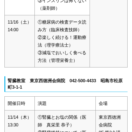
③インスリンは怖くない
（薬剤師）
11/16（土）
①糖尿病の検査データ読
14:00
み方（臨床検査技師）
②楽しく続ける！運動療
法（理学療法士）
③減塩でおいしく食べる
方法（管理栄養士）
腎臓教室 東京西徳洲会病院 042-500-4433 昭島市松原
町3-1-1
開催日時
演題
会場
11/14（木）
①腎臓とお塩の関係（医
東京西徳洲
13:30
師 真栄里 恭子）
会病院