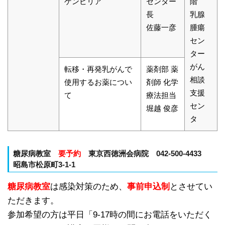
ゲンビリア
センター
階
長
乳腺
佐藤一彦
腫瘍
セン
ター
がん
転移・再発乳がんで
薬剤部 薬
相談
使用するお薬につい
剤師 化学
支援
て
療法担当
セン
堀越 俊彦
タ
糖尿病教室
要予約
東京西徳洲会病院 042-500-4433
昭島市松原町3-1-1
糖尿病教室
は感染対策のため、
事前申込制
とさせてい
ただきます。
参加希望の方は平日「9-17時の間にお電話をいただく