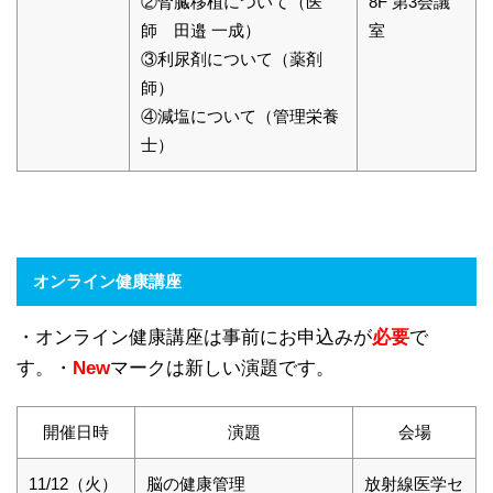
②腎臓移植について（医
8F 第3会議
師 田邉 一成）
室
③利尿剤について（薬剤
師）
④減塩について（管理栄養
士）
オンライン健康講座
・オンライン健康講座は事前にお申込みが
必要
で
す。・
New
マークは新しい演題です。
開催日時
演題
会場
11/12（火）
脳の健康管理
放射線医学セ