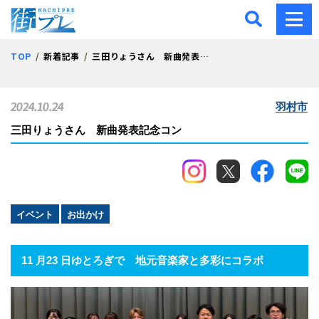
街プレ -東京・西多摩の地
TOP
新着記事
三田りょうさん 新曲発表記念コン
2024.10.24
羽村市
三田りょうさん 新曲発表記念コン
イベント
お出かけ
11 月23 日ゆとろぎで
地元音楽家と多彩にコラボ