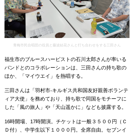
青梅市民合唱団の役員と藤波結花さんと打ち合わせをする三田さん
福生市のブルースハーピストの石川太郎さんが率いる
バンドとのコラボレーションは、三田さんの持ち歌の
ほか、「マイウエイ」を熱唱する。
三田さんは「羽村市‐キルギス共和国友好親善ボランテ
ィア大使」を務めており、持ち歌で同国をモチーフに
した「風の旅人」や「天山遥かに」なども披露する。
16時開場、17時開演。チケットは一般３５００円（Ｃ
Ｄ付）、中学生以下１０００円。全席自由。セブンイ