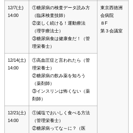
12/7(土)
①糖尿病の検査データ読み方
東京西徳洲
14:00
（臨床検査技師）
会病院
②楽しく続ける！運動療法
８F
（理学療法士）
第３会議室
③糖尿病食は健康食だ！（管
理栄養士）
12/14(土)
①高血圧症と言われたら（管
14:00
理栄養士）
②糖尿病の飲み薬を知ろう
（薬剤師）
③インスリンは怖くない（薬
剤師）
12/21(土)
①減塩でおいしく食べる方法
14:00
（管理栄養士）
②糖尿病ってな～に？（医