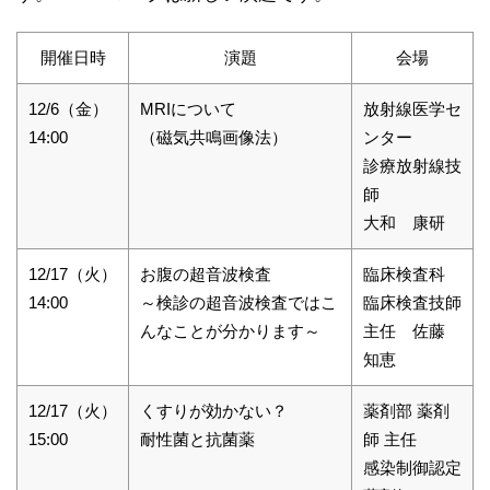
開催日時
演題
会場
12/6（金）
MRIについて
放射線医学セ
14:00
（磁気共鳴画像法）
ンター
診療放射線技
師
大和 康研
12/17（火）
お腹の超音波検査
臨床検査科
14:00
～検診の超音波検査ではこ
臨床検査技師
んなことが分かります～
主任 佐藤
知恵
12/17（火）
くすりが効かない？
薬剤部 薬剤
15:00
耐性菌と抗菌薬
師 主任
感染制御認定