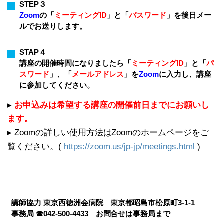
STEP３
Zoom
の「
ミーティングID
」と「
パスワード
」を後日メー
ルでお送りします。
STAP４
講座の開催時間になりましたら「
ミーティングID
」と「
パ
スワード
」、「
メールアドレス
」を
Zoom
に入力し、講座
に参加してください。
▸
お申込みは希望する講座の開催前日までにお願いし
ます。
▸ Zoomの詳しい使用方法はZoomのホームページをご
覧ください。(
https://zoom.us/jp-jp/meetings.html
)
講師協力 東京西徳洲会病院 東京都昭島市松原町3-1-1
事務局 ☎042-500-4433 お問合せは事務局まで