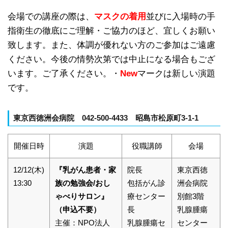
会場での講座の際は、
マスクの着用
並びに入場時の手
指衛生の徹底にご理解・ご協力のほど、宜しくお願い
致します。また、体調が優れない方のご参加はご遠慮
ください。今後の情勢次第では中止になる場合もござ
います。ご了承ください。・
New
マークは新しい演題
です。
東京西徳洲会病院 042-500-4433 昭島市松原町3-1-1
開催日時
演題
役職講師
会場
12/12(木)
『乳がん患者・家
院長
東京西徳
13:30
族の勉強会/おし
包括がん診
洲会病院
ゃべりサロン』
療センター
別館3階
（申込不要）
長
乳腺腫瘍
主催：NPO法人
乳腺腫瘍セ
センター