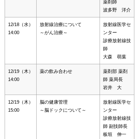
薬剤師
波多野 洋介
12/18（水）
放射線治療について
放射線医学セ
14:00
～がん治療～
ンター
診療放射線技
師
大森 萌葉
12/19（木）
薬の飲み合わせ
薬剤部 薬剤
14:00
師 薬局長
岩井 大
12/19（木）
脳の健康管理
放射線医学セ
15:00
～脳ドックについて～
ンター
診療放射線技
師 副技師長
板垣 伸一