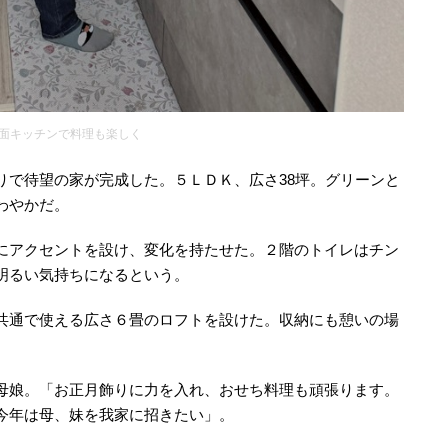
面キッチンで料理も楽しく
りで待望の家が完成した。５ＬＤＫ、広さ38坪。グリーンと
わやかだ。
にアクセントを設け、変化を持たせた。２階のトイレはチン
明るい気持ちになるという。
共通で使える広さ６畳のロフトを設けた。収納にも憩いの場
母娘。「お正月飾りに力を入れ、おせち料理も頑張ります。
今年は母、妹を我家に招きたい」。