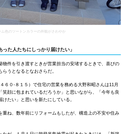
ーム色のツートンカラーの外観がさわやか
あった人たちにしっかり届けたい」
築物件を引き渡すときが営業担当の安堵するときで、喜びの
もらうとなるとなおさらだ。
 ‐４６０‐８１５）で住宅の営業を務める大野和昭さんは11月
「笑顔に包まれているだろうか」と思いながら、「今年も良
届けたい」と思いを新たにしている。
を重ね、数年前にリフォームもしたが、構造上の不安や住み
ったが、１月１日に能登半島地震が起きたときには、「新築