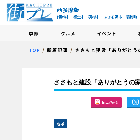
街プレ -東京・西多摩
西多摩版
(青梅市・福生市・羽村市・あきる野市・瑞穂町
季節
グルメ
イベント
TOP
新着記事
ささもと建設「ありがとう
ささもと建設「ありがとうの
Insta投稿
地域