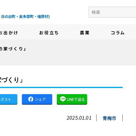
の地域情報サイト-
・日の出町・奥多摩町・檜原村)
お出かけ
お役立ち
農業
コラム
の家づくり」
家づくり」
ポスト
シェア
LINEで送る
2025.01.01
青梅市