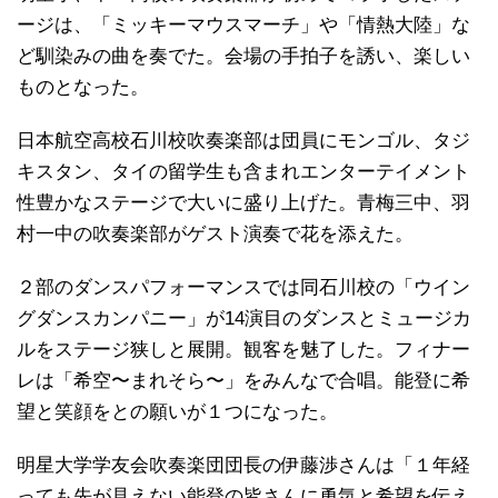
ージは、「ミッキーマウスマーチ」や「情熱大陸」な
ど馴染みの曲を奏でた。会場の手拍子を誘い、楽しい
ものとなった。
日本航空高校石川校吹奏楽部は団員にモンゴル、タジ
キスタン、タイの留学生も含まれエンターテイメント
性豊かなステージで大いに盛り上げた。青梅三中、羽
村一中の吹奏楽部がゲスト演奏で花を添えた。
２部のダンスパフォーマンスでは同石川校の「ウイン
グダンスカンパニー」が14演目のダンスとミュージカ
ルをステージ狭しと展開。観客を魅了した。フィナー
レは「希空〜まれそら〜」をみんなで合唱。能登に希
望と笑顔をとの願いが１つになった。
明星大学学友会吹奏楽団団長の伊藤渉さんは「１年経
っても先が見えない能登の皆さんに勇気と希望を伝え