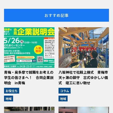
おすすめ記事
青梅・奥多摩で就職をお考えの
八坂神社で社殿上棟式 青梅市
学生の皆さまへ！ 合同企業説
天ヶ瀬の鎮守 古式ゆかしい儀
明会 in青梅
式 竣工に思い馳せ
お役立ち
コラム
地域
地域