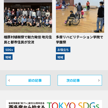
檜原村植樹祭で魅力発信 地元住
多摩リハビリテーション学院で
民と都市住民が交流
学園祭
SDGs
お役立ち
地域
地域
前の記事
次の記事