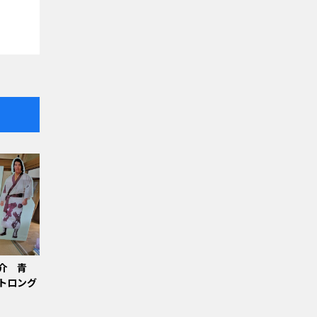
介 青
トロング