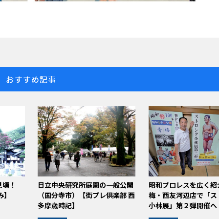
おすすめ記事
見頃！
日立中央研究所庭園の一般公開
昭和プロレスを広く紹
み】
（国分寺市）【街プレ倶楽部 西
梅・西友河辺店で「ス
多摩歳時記】
小林展」第２弾開催へ