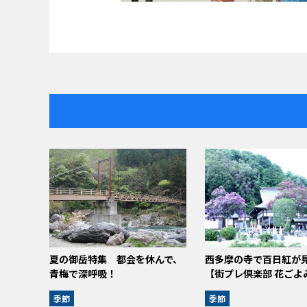
夏の御岳特集 都会を休んで、
西多摩の寺で百日紅が
青梅で深呼吸！
【街プレ倶楽部 花ごよ
季節
季節