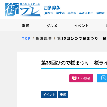
街プレ -東京・西多摩
西多摩版
(青梅市・福生市・羽村市・あきる野市・瑞穂町
季節
グルメ
イベント
TOP
新着記事
第35回ひので桜まつり 桜
第35回ひので桜まつり 桜ライ
Insta投稿
イベント
季節