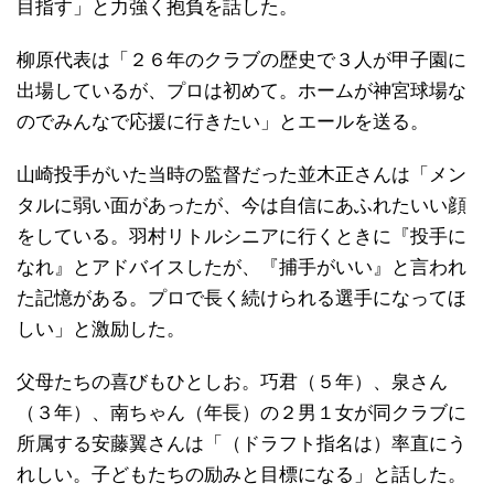
目指す」と力強く抱負を話した。
柳原代表は「２６年のクラブの歴史で３人が甲子園に
出場しているが、プロは初めて。ホームが神宮球場な
のでみんなで応援に行きたい」とエールを送る。
山崎投手がいた当時の監督だった並木正さんは「メン
タルに弱い面があったが、今は自信にあふれたいい顔
をしている。羽村リトルシニアに行くときに『投手に
なれ』とアドバイスしたが、『捕手がいい』と言われ
た記憶がある。プロで長く続けられる選手になってほ
しい」と激励した。
父母たちの喜びもひとしお。巧君（５年）、泉さん
（３年）、南ちゃん（年長）の２男１女が同クラブに
所属する安藤翼さんは「（ドラフト指名は）率直にう
れしい。子どもたちの励みと目標になる」と話した。