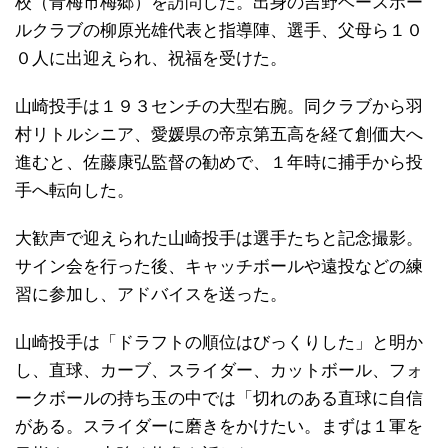
校（青梅市梅郷）を訪問した。出身の吉野ベースボー
ルクラブの柳原光雄代表と指導陣、選手、父母ら１０
０人に出迎えられ、祝福を受けた。
山崎投手は１９３センチの大型右腕。同クラブから羽
村リトルシニア、愛媛県の帝京第五高を経て創価大へ
進むと、佐藤康弘監督の勧めで、１年時に捕手から投
手へ転向した。
大歓声で迎えられた山崎投手は選手たちと記念撮影。
サイン会を行った後、キャッチボールや遠投などの練
習に参加し、アドバイスを送った。
山崎投手は「ドラフトの順位はびっくりした」と明か
し、直球、カーブ、スライダー、カットボール、フォ
ークボールの持ち玉の中では「切れのある直球に自信
がある。スライダーに磨きをかけたい。まずは１軍を