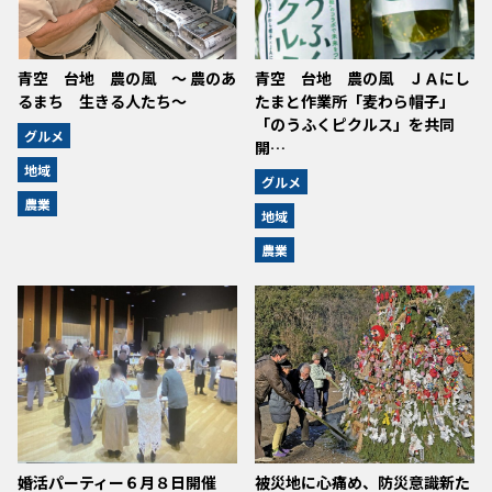
青空 台地 農の風 ～ 農のあ
青空 台地 農の風 ＪＡにし
るまち 生きる人たち～
たまと作業所「麦わら帽子」
「のうふくピクルス」を共同
グルメ
開…
地域
グルメ
農業
地域
農業
婚活パーティー６月８日開催
被災地に心痛め、防災意識新た